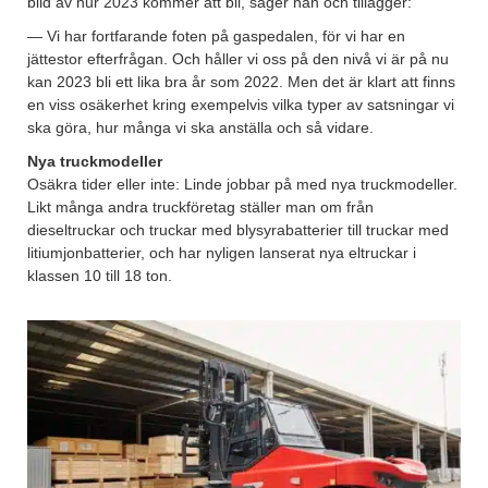
bild av hur 2023 kommer att bli, säger han och tillägger:
— Vi har fortfarande foten på gaspedalen, för vi har en
jättestor efterfrågan. Och håller vi oss på den nivå vi är på nu
kan 2023 bli ett lika bra år som 2022. Men det är klart att finns
en viss osäkerhet kring exempelvis vilka typer av satsningar vi
ska göra, hur många vi ska anställa och så vidare.
Nya truckmodeller
Osäkra tider eller inte: Linde jobbar på med nya truckmodeller.
Likt många andra truckföretag ställer man om från
dieseltruckar och truckar med blysyrabatterier till truckar med
litiumjonbatterier, och har nyligen lanserat nya eltruckar i
klassen 10 till 18 ton.