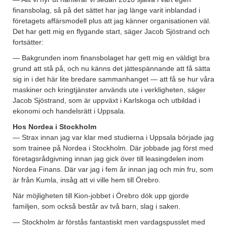
finansbolag, så på det sättet har jag länge varit inblandad i
företagets affärsmodell plus att jag känner organisationen väl.
Det har gett mig en flygande start, säger Jacob Sjöstrand och
fortsätter:
— Bakgrunden inom finansbolaget har gett mig en väldigt bra
grund att stå på, och nu känns det jättespännande att få sätta
sig in i det här lite bredare sammanhanget — att få se hur våra
maskiner och kringtjänster används ute i verkligheten, säger
Jacob Sjöstrand, som är uppväxt i Karlskoga och utbildad i
ekonomi och handelsrätt i Uppsala.
Hos Nordea i Stockholm
— Strax innan jag var klar med studierna i Uppsala började jag
som trainee på Nordea i Stockholm. Där jobbade jag först med
företagsrådgivning innan jag gick över till leasingdelen inom
Nordea Finans. Där var jag i fem år innan jag och min fru, som
är från Kumla, insåg att vi ville hem till Örebro.
När möjligheten till Kion-jobbet i Örebro dök upp gjorde
familjen, som också består av två barn, slag i saken.
— Stockholm är förstås fantastiskt men vardagspusslet med