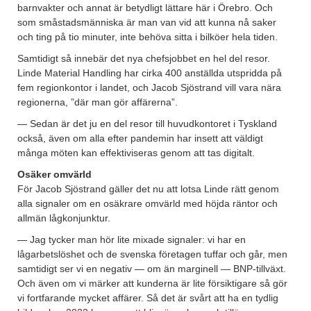
barnvakter och annat är betydligt lättare här i Örebro. Och
som småstadsmänniska är man van vid att kunna nå saker
och ting på tio minuter, inte behöva sitta i bilköer hela tiden.
Samtidigt så innebär det nya chefsjobbet en hel del resor.
Linde Material Handling har cirka 400 anställda utspridda på
fem regionkontor i landet, och Jacob Sjöstrand vill vara nära
regionerna, ”där man gör affärerna”.
— Sedan är det ju en del resor till huvudkontoret i Tyskland
också, även om alla efter pandemin har insett att väldigt
många möten kan effektiviseras genom att tas digitalt.
Osäker omvärld
För Jacob Sjöstrand gäller det nu att lotsa Linde rätt genom
alla signaler om en osäkrare omvärld med höjda räntor och
allmän lågkonjunktur.
— Jag tycker man hör lite mixade signaler: vi har en
lågarbetslöshet och de svenska företagen tuffar och går, men
samtidigt ser vi en negativ — om än marginell — BNP-tillväxt.
Och även om vi märker att kunderna är lite försiktigare så gör
vi fortfarande mycket affärer. Så det är svårt att ha en tydlig