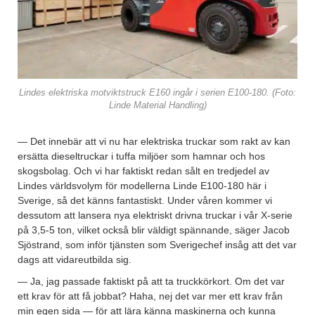
Lindes elektriska motviktstruck E160 ingår i serien E100-180. (Foto:
Linde Material Handling)
— Det innebär att vi nu har elektriska truckar som rakt av kan
ersätta dieseltruckar i tuffa miljöer som hamnar och hos
skogsbolag. Och vi har faktiskt redan sålt en tredjedel av
Lindes världsvolym för modellerna Linde E100-180 här i
Sverige, så det känns fantastiskt. Under våren kommer vi
dessutom att lansera nya elektriskt drivna truckar i vår X-serie
på 3,5-5 ton, vilket också blir väldigt spännande, säger Jacob
Sjöstrand, som inför tjänsten som Sverigechef insåg att det var
dags att vidareutbilda sig.
— Ja, jag passade faktiskt på att ta truckkörkort. Om det var
ett krav för att få jobbat? Haha, nej det var mer ett krav från
min egen sida — för att lära känna maskinerna och kunna