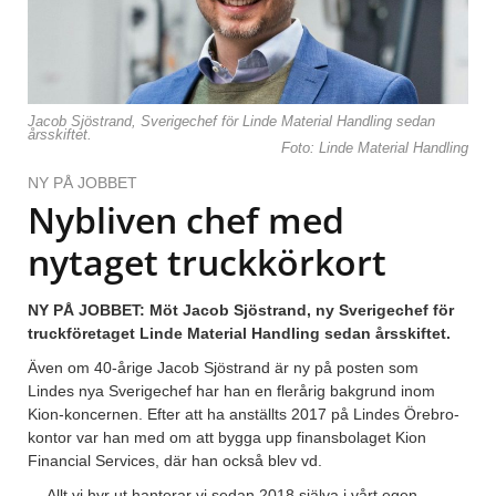
Jacob Sjöstrand, Sverigechef för Linde Material Handling sedan
årsskiftet.
Foto: Linde Material Handling
NY PÅ JOBBET
Nybliven chef med
nytaget truckkörkort
NY PÅ JOBBET: Möt Jacob Sjöstrand, ny Sverigechef för
truckföretaget Linde Material Handling sedan årsskiftet.
Även om 40-årige Jacob Sjöstrand är ny på posten som
Lindes nya Sverigechef har han en flerårig bakgrund inom
Kion-koncernen. Efter att ha anställts 2017 på Lindes Örebro-
kontor var han med om att bygga upp finansbolaget Kion
Financial Services, där han också blev vd.
— Allt vi hyr ut hanterar vi sedan 2018 själva i vårt egen