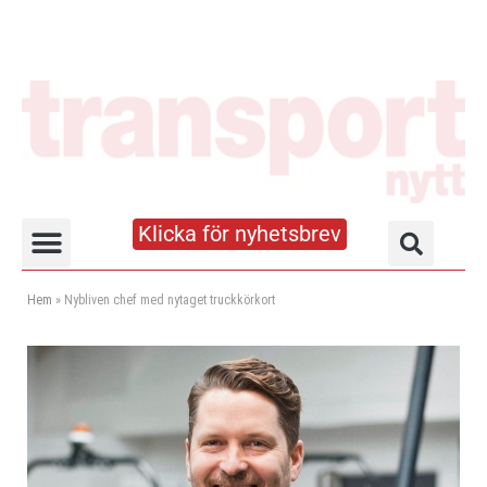
Klicka för nyhetsbrev
Truck- och lagerhandboken
Hem
»
Nybliven chef med nytaget truckkörkort