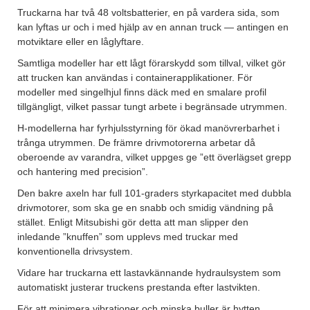
Truckarna har två 48 voltsbatterier, en på vardera sida, som
kan lyftas ur och i med hjälp av en annan truck — antingen en
motviktare eller en låglyftare.
Samtliga modeller har ett lågt förarskydd som tillval, vilket gör
att trucken kan användas i containerapplikationer. För
modeller med singelhjul finns däck med en smalare profil
tillgängligt, vilket passar tungt arbete i begränsade utrymmen.
H-modellerna har fyrhjulsstyrning för ökad manövrerbarhet i
trånga utrymmen. De främre drivmotorerna arbetar då
oberoende av varandra, vilket uppges ge ”ett överlägset grepp
och hantering med precision”.
Den bakre axeln har full 101-graders styrkapacitet med dubbla
drivmotorer, som ska ge en snabb och smidig vändning på
stället. Enligt Mitsubishi gör detta att man slipper den
inledande ”knuffen” som upplevs med truckar med
konventionella drivsystem.
Vidare har truckarna ett lastavkännande hydraulsystem som
automatiskt justerar truckens prestanda efter lastvikten.
För att minimera vibrationer och minska buller är hytten