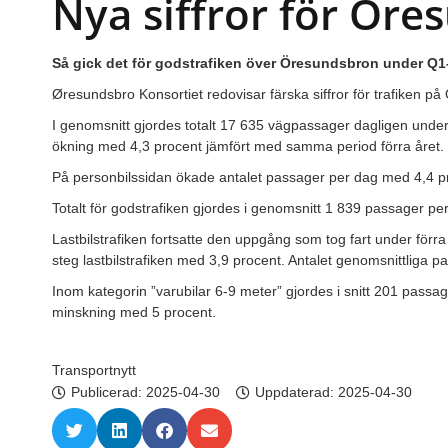
Nya siffror för Ör
Så gick det för godstrafiken över Öresundsbron under Q1
Øresundsbro Konsortiet redovisar färska siffror för trafiken på
I genomsnitt gjordes totalt 17 635 vägpassager dagligen under 
ökning med 4,3 procent jämfört med samma period förra året.
På personbilssidan ökade antalet passager per dag med 4,4 p
Totalt för godstrafiken gjordes i genomsnitt 1 839 passager per
Lastbilstrafiken fortsatte den uppgång som tog fart under förra å
steg lastbilstrafiken med 3,9 procent. Antalet genomsnittliga
Inom kategorin ”varubilar 6-9 meter” gjordes i snitt 201 passa
minskning med 5 procent.
Transportnytt
Publicerad:
2025-04-30
Uppdaterad: 2025-04-30