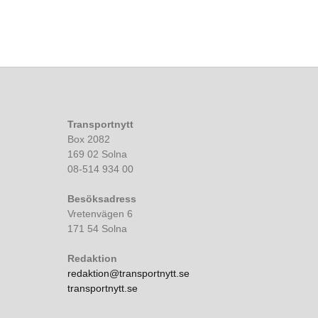
Transportnytt
Box 2082
169 02 Solna
08-514 934 00
Besöksadress
Vretenvägen 6
171 54 Solna
Redaktion
redaktion@transportnytt.se
transportnytt.se