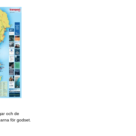
gar och de
garna för godset.