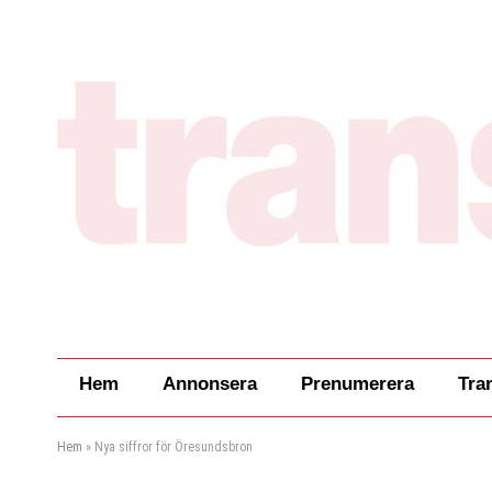
Hem
Annonsera
Prenumerera
Tra
Hem
»
Nya siffror för Öresundsbron