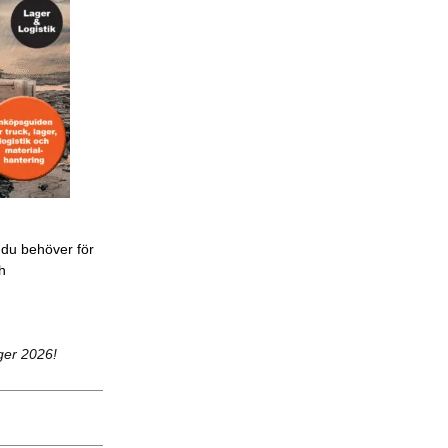
 du behöver för
ch
ger 2026!