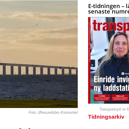
E-tidningen – l
senaste numre
Transportnytt nr 
Foto: Øresundsbro Konsortiet
Tidningsarkiv