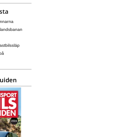
sta
amnarna
nlandsbanan
astbilssläp
på
guiden