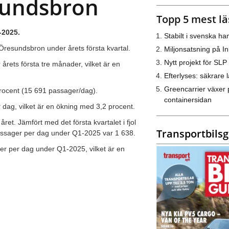
esundsbron
Topp 5 mest lä
-2025.
Stabilt i svenska h
 Öresundsbron under årets första kvartal.
Miljonsatsning på I
Nytt projekt för SLP
årets första tre månader, vilket är en
Efterlyses: säkrare l
Greencarrier växer 
rocent (15 691 passager/dag).
containersidan
 dag, vilket är en ökning med 3,2 procent.
ret. Jämfört med det första kvartalet i fjol
Transportbils
 passager per dag under Q1-2025 var 1 638.
ger per dag under Q1-2025, vilket är en