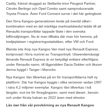
Caddy, främst skuggad av Stellantis-trion Peugeot Partner,
Citroën Berlingo och Opel Combo samt samproducerade
Toyota Proace. Även Ford Connect surrar i det här getingboet.
Den förra Kangoo-generationen levde på övertid vilket i
kombination med en del märkliga marknadsbeslut ledde till att
Renaults transportbilar tappade fäste i den svenska
bilförsäljningen. Nu är man tillbaka där man hör hemma, på
tredjeplatsen i registreringsstatistiken, efter VW och Ford.
Blanda inte ihop nya Kangoo Van med nya Renault Express,
kortprovad i förra numret av Transportnytt. Utseendemässigt
liknande Renault Express är en betydligt enklare efterföljare,
under Renaults namn, till lågprisbilen Dacia Dokker och liksom
denna byggd i Tanger i Marocko.
Nya Kangoo Van tillverkas på en för transportbilarna helt ny
plattform. Där har Kangoo byggts i olika versioner sedan 1997
i nära 4,2 miljoner exemplar. Kangoo Van tillverkas i två
längder, mot tre för föregångaren, samt med diesel-, bensin-
och under första halvan av 2022 även med elmotor.
Läs mer från vår provkörning av nya Renault Kangoo