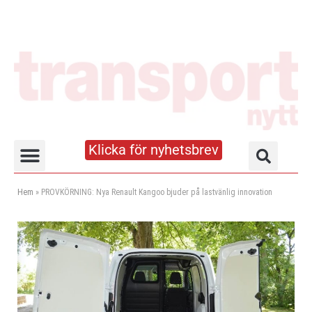
Klicka för nyhetsbrev
Truck- och lagerhandboken
Hem
»
PROVKÖRNING: Nya Renault Kangoo bjuder på lastvänlig innovation