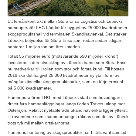
Ett femårskontrakt mellan Stora Enso Logistics och Lübecks
hamnoperatör LHG bäddar för bygget av 25 000 kvadratmeter
skogsproduktshall vid terminalen Skandinavienkai. Det stärker
Lübecks betydelse för Stora Enso som redan sedan tidigare
hanterar 1 miljon ton om året i staden.
Totalt 55 miljoner euro (motsvarande 550 miljoner kronor)
investeras, i den utveckling av Lübecks hamn som Stora Enso
nu medverkar till i rollen som stor och första kund. Till hösten
2019 ska det ha givit 25 000 kvadratmeter ny yta i form av
mångfunktionella skogsproduktshallar, samt en färjeterminal
på 5 000 kvadratmeter.
Hamnoperatören LHG, med Lübecks stad som huvudägare,
driver fyra hamnanläggningar längs floden Traves utlopp mot
Östersjön. Relativt nyetablerade Skandinavienkai ligger ytterst,
i Travemünde som i sammanhanget räknas som del av Lübeck
trots två mil mellan ortskärnorna.
Hamnens hantering av skogsprodukter har hittills varit samlad