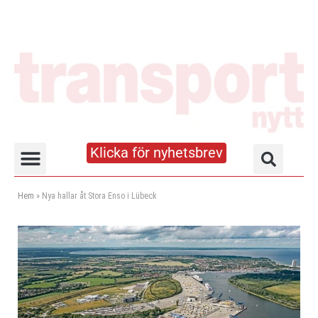
Klicka för nyhetsbrev
Truck- och lagerhandboken
Hem
»
Nya hallar åt Stora Enso i Lübeck