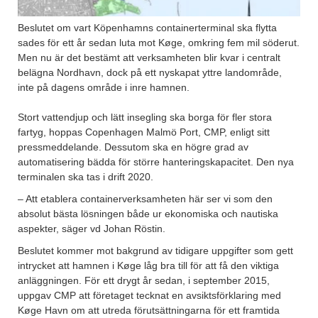
Beslutet om vart Köpenhamns containerterminal ska flytta
sades för ett år sedan luta mot Køge, omkring fem mil söderut.
Men nu är det bestämt att verksamheten blir kvar i centralt
belägna Nordhavn, dock på ett nyskapat yttre landområde,
inte på dagens område i inre hamnen.
Stort vattendjup och lätt insegling ska borga för fler stora
fartyg, hoppas Copenhagen Malmö Port, CMP, enligt sitt
pressmeddelande. Dessutom ska en högre grad av
automatisering bädda för större hanteringskapacitet. Den nya
terminalen ska tas i drift 2020.
– Att etablera containerverksamheten här ser vi som den
absolut bästa lösningen både ur ekonomiska och nautiska
aspekter, säger vd Johan Röstin.
Beslutet kommer mot bakgrund av tidigare uppgifter som gett
intrycket att hamnen i Køge låg bra till för att få den viktiga
anläggningen. För ett drygt år sedan, i september 2015,
uppgav CMP att företaget tecknat en avsiktsförklaring med
Køge Havn om att utreda förutsättningarna för ett framtida