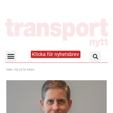
Klicka för nyhetsbrev
Truck- och lagerhandboken
Hem
»
Ny vd för Keolis