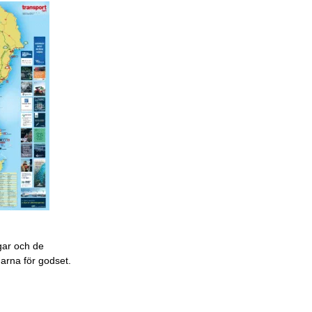
gar och de
garna för godset.