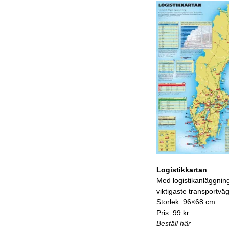
Logistikkartan
Med logistikanläggnin
viktigaste transportvä
Storlek: 96×68 cm
Pris: 99 kr.
Beställ här