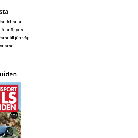
sta
nlandsbanan
a åter öppen
varor till järnväg
amnarna
guiden