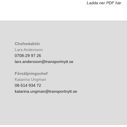
Ladda ner PDF här
Chefredaktör
Lars Andersson
0708-29 97 26
lars.andersson@transportnytt.se
Försäljningschef
Katarina Ungman
08-514 934 72
katarina.ungman@transportnytt.se