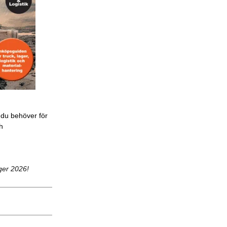
 du behöver för
ch
ger 2026!