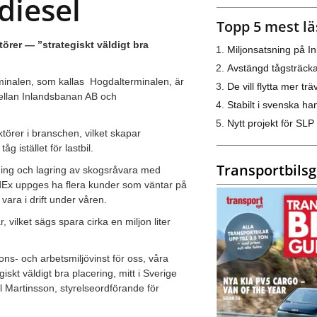
diesel
Topp 5 mest lä
törer — ”strategiskt väldigt bra
Miljonsatsning på I
Avstängd tågsträck
minalen, som kallas
Hogdalterminalen, är
De vill flytta mer trä
ellan Inlandsbanan AB och
Stabilt i svenska h
Nytt projekt för SLP
ktörer i branschen, vilket skapar
g istället för lastbil.
Transportbils
ing och lagring av skogsråvara med
adEx uppges ha flera kunder som väntar på
ara i drift under våren.
vilket sägs spara cirka en miljon liter
s- och arbetsmiljövinst för oss, våra
skt väldigt bra placering, mitt i Sverige
 Martinsson, styrelseordförande för