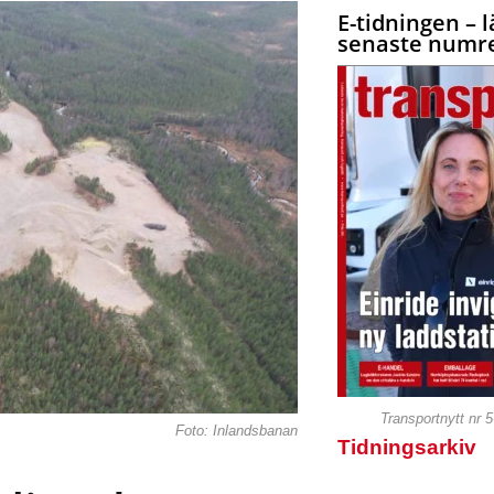
E-tidningen – l
senaste numre
Transportnytt nr 
Foto: Inlandsbanan
Tidningsarkiv