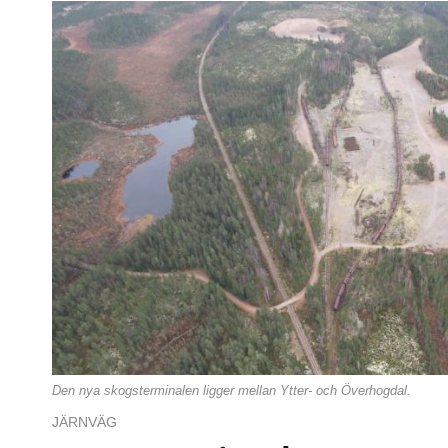
Den nya skogsterminalen ligger mellan Ytter- och Överhogdal.
JÄRNVÄG