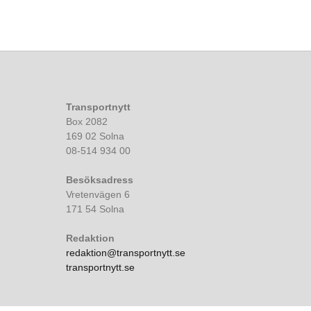
Transportnytt
Box 2082
169 02 Solna
08-514 934 00
Besöksadress
Vretenvägen 6
171 54 Solna
Redaktion
redaktion@transportnytt.se
transportnytt.se