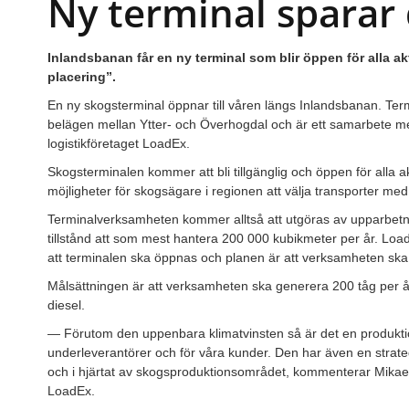
Ny terminal sparar 
Inlandsbanan får en ny terminal som blir öppen för alla ak
placering”.
En ny skogsterminal öppnar till våren längs Inlandsbanan. Ter
belägen mellan Ytter- och Överhogdal och är ett samarbete m
logistikföretaget LoadEx.
Skogsterminalen kommer att bli tillgänglig och öppen för alla a
möjligheter för skogsägare i regionen att välja transporter med tå
Terminalverksamheten kommer alltså att utgöras av upparbetn
tillstånd att som mest hantera 200 000 kubikmeter per år. Lo
att terminalen ska öppnas och planen är att verksamheten ska v
Målsättningen är att verksamheten ska generera 200 tåg per år, 
diesel.
— Förutom den uppenbara klimatvinsten så är det en produktion
underleverantörer och för våra kunder. Den har även en strategi
och i hjärtat av skogsproduktionsområdet, kommenterar Mikael
LoadEx.