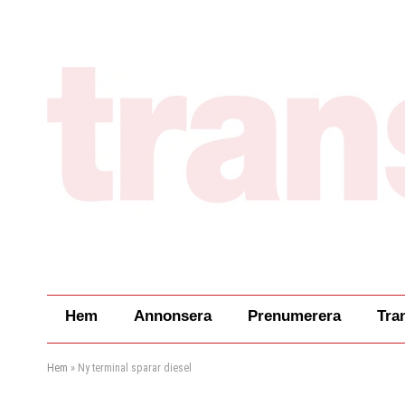
Hem
Annonsera
Prenumerera
Tra
Hem
»
Ny terminal sparar diesel