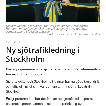
Sjöfartsverkets generaldirektör Erik Eklund och Stockholms
Hamnars vd Magdalena Bosson vid invigningen av den nya,
gemensamma sjötrafikcentralen.
Foto: Stockholms Hamnar/Ines Haker
SJÖFART
Ny sjötrafikledning i
Stockholm
Den nya gemensamma sjötrafikcentralen i Värtaterminalen
har nu officiellt invigts.
Sjöfartsverket och Stockholms Hamnar har nu både tagit i drift
och officiellt invigt sin nya, gemensamma sjötrafikcentral i
Stockholm.
Enligt parterna innebär det faktum att sjötrafikledningen nu
placeras i gemensamma lokaler en förstärkning av