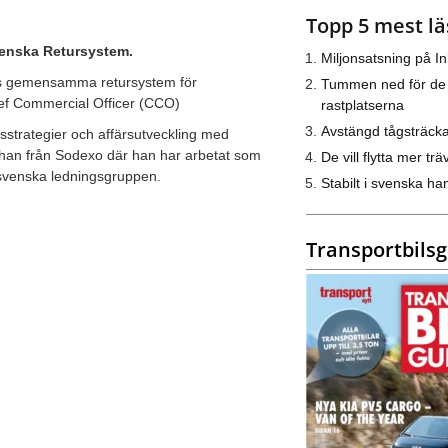
Topp 5 mest lä
venska Retursystem.
Miljonsatsning på I
ns gemensamma retursystem för
Tummen ned för de
hief Commercial Officer (CCO)
rastplatserna
Avstängd tågsträck
strategier och affärsutveckling med
 han från Sodexo där han har arbetat som
De vill flytta mer trä
n svenska ledningsgruppen.
Stabilt i svenska h
Transportbils