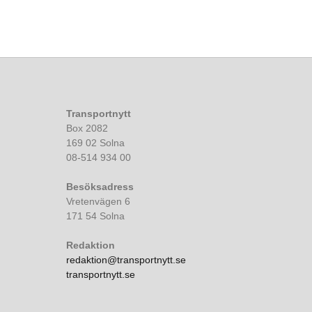
Transportnytt
Box 2082
169 02 Solna
08-514 934 00
Besöksadress
Vretenvägen 6
171 54 Solna
Redaktion
redaktion@transportnytt.se
transportnytt.se