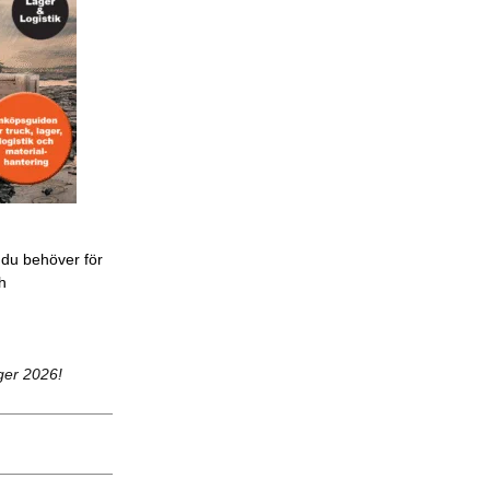
 du behöver för
ch
ger 2026!