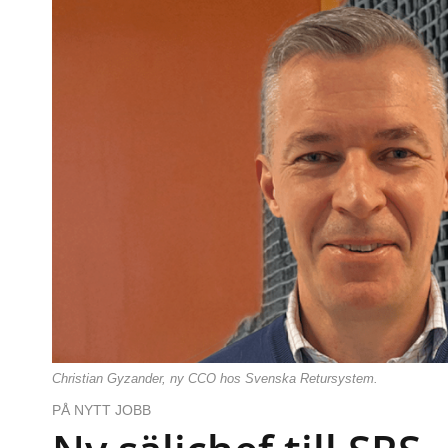
Christian Gyzander, ny CCO hos Svenska Retursystem.
PÅ NYTT JOBB