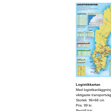
Logistikkartan
Med logistikanläggnin
viktigaste transportvä
Storlek: 96×68 cm
Pris: 99 kr.
Beställ här