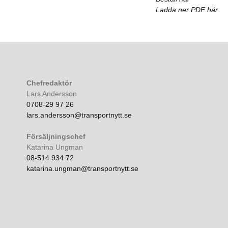
Ladda ner PDF här
Chefredaktör
Lars Andersson
0708-29 97 26
lars.andersson@transportnytt.se
Försäljningschef
Katarina Ungman
08-514 934 72
katarina.ungman@transportnytt.se