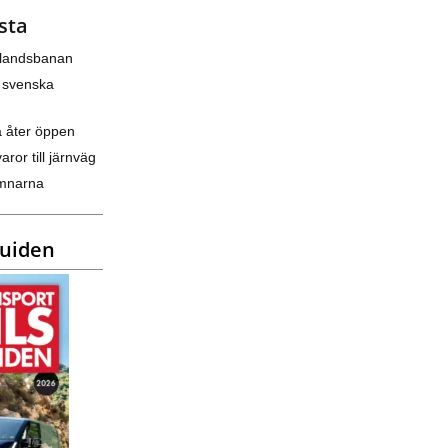
sta
nlandsbanan
 svenska
a åter öppen
varor till järnväg
amnarna
guiden