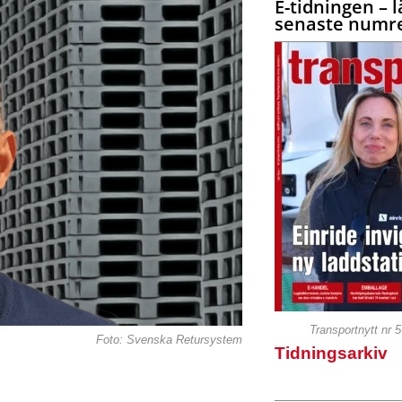
E-tidningen – l
senaste numre
Transportnytt nr 
Foto: Svenska Retursystem
Tidningsarkiv