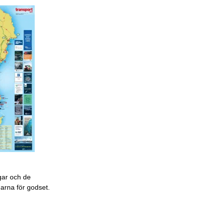
gar och de
garna för godset.