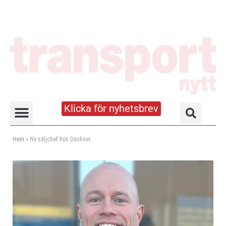
Klicka för nyhetsbrev
Truck- och lagerhandboken
Hem
»
Ny säljchef hos Dachser