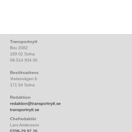
Transportnytt
Box 2082
169 02 Solna
08-514 934 00
Besöksadress
Vretenvägen 6
171 54 Solna
Redaktion
redaktion@transportnytt.se
transportnytt.se
Chefredaktör
Lars Andersson
0708-29 97 26