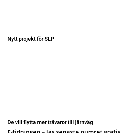
Nytt projekt för SLP
De vill flytta mer trävaror till järnväg
E-tidningen – läs senaste numret gratis