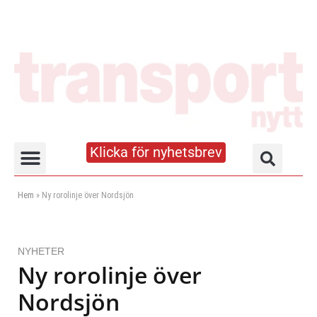
Klicka för nyhetsbrev
Truck- och lagerhandboken
Hem
»
Ny rorolinje över Nordsjön
NYHETER
Ny rorolinje över
Nordsjön