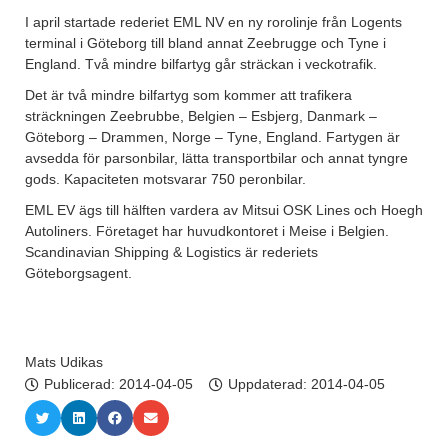
I april startade rederiet EML NV en ny rorolinje från Logents
terminal i Göteborg till bland annat Zeebrugge och Tyne i
England. Två mindre bilfartyg går sträckan i veckotrafik.
Det är två mindre bilfartyg som kommer att trafikera
sträckningen Zeebrubbe, Belgien – Esbjerg, Danmark –
Göteborg – Drammen, Norge – Tyne, England. Fartygen är
avsedda för parsonbilar, lätta transportbilar och annat tyngre
gods. Kapaciteten motsvarar 750 peronbilar.
EML EV ägs till hälften vardera av Mitsui OSK Lines och Hoegh
Autoliners. Företaget har huvudkontoret i Meise i Belgien.
Scandinavian Shipping & Logistics är rederiets
Göteborgsagent.
Mats Udikas
Publicerad:
2014-04-05
Uppdaterad: 2014-04-05