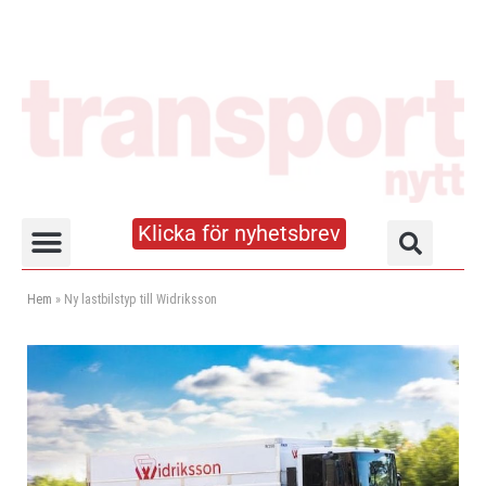
Klicka för nyhetsbrev
Truck- och lagerhandboken
Hem
»
Ny lastbilstyp till Widriksson