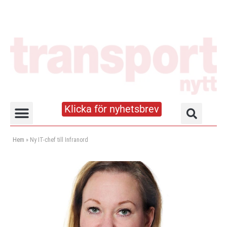
Klicka för nyhetsbrev
Truck- och lagerhandboken
Hem
»
Ny IT-chef till Infranord