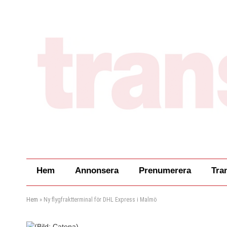
Hem
Annonsera
Prenumerera
Tra
Hem
»
Ny flygfraktterminal för DHL Express i Malmö