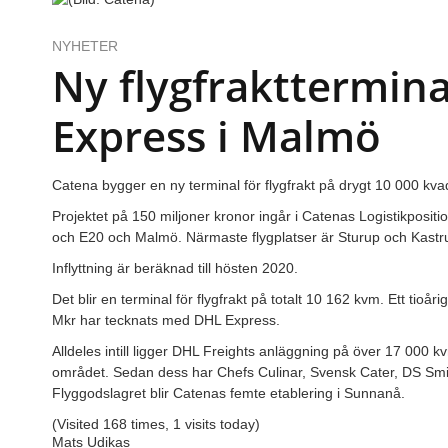
NYHETER
Ny flygfrakttermina
Express i Malmö
Catena bygger en ny terminal för flygfrakt på drygt 10 000 kva
Projektet på 150 miljoner kronor ingår i Catenas Logistikposi
och E20 och Malmö. Närmaste flygplatser är Sturup och Kastr
Inflyttning är beräknad till hösten 2020.
Det blir en terminal för flygfrakt på totalt 10 162 kvm. Ett tioå
Mkr har tecknats med DHL Express.
Alldeles intill ligger DHL Freights anläggning på över 17 000 k
området. Sedan dess har Chefs Culinar, Svensk Cater, DS Smit
Flyggodslagret blir Catenas femte etablering i Sunnanå.
(Visited 168 times, 1 visits today)
Mats Udikas