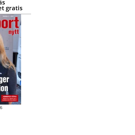
äs
t gratis
26