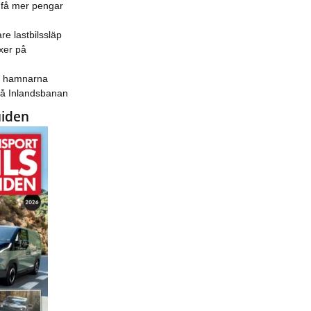
 få mer pengar
re lastbilssläp
xer på
ka hamnarna
på Inlandsbanan
uiden