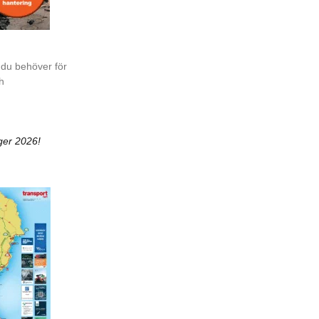
 du behöver för
ch
ger 2026!