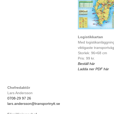
Logistikkartan
Med logistikanläggnin
viktigaste transportvä
Storlek: 96×68 cm
Pris: 99 kr.
Beställ här
Ladda ner PDF här
Chefredaktör
Lars Andersson
0708-29 97 26
lars.andersson@transportnytt.se