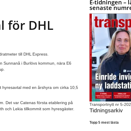
E-tidningen – l
senaste numre
l för DHL
dratmeter till DHL Express.
tion Sunnanå i Burlövs kommun, nära E6
up.
rigt hyresavtal med en årshyra om cirka 10,5
vm. Det var Catenas första etablering på
Transportnytt nr 5-20
h och Lekia tillkommit som hyresgäster.
Tidningsarkiv
Topp 5 mest lästa