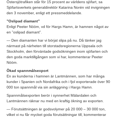
Östersjötrafiken står för 15 procent av världens sjöfart, sa
Sjöfartsverkets generaldirektör Katarina Norén vid invigningen
den 3 november, enligt ett pressmeddelande.
”Oslipad diamant”
Enligt Peeter Nööm, vd för Hargs Hamn, är hamnen något av
en ”oslipad diamant”.
— Den diamanten har vi börjat slipa på nu. Då tänker jag
närmast på närheten till storstadsregionerna Uppsala och
Stockholm, den förväntade godsökningen inom sjöfarten och
den goda marktillgången som vi har, kommenterar Peeter
Nööm.
Ökad spannmålsexport
En av kunderna i hamnen är Lantmännen, som har många
kunder i Spanien och Nordafrika och i fjol exporterade över 90
000 ton spannmål via sin anläggning i Hargs Hamn.
Spannmålsexporten berör i synnerhet Mälardalen och
Lantmännen räknar nu med en kraftig ökning av exporten.
— Förutsättningen är godsvolymer på 20 000 – 30 000 ton,
vilket vi nu får mycket goda förutsättningar till, kommenterar