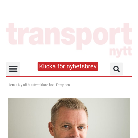
Klicka för nyhetsbrev
Truck- och lagerhandboken
Hem
»
Ny affärsutvecklare hos Tempcon