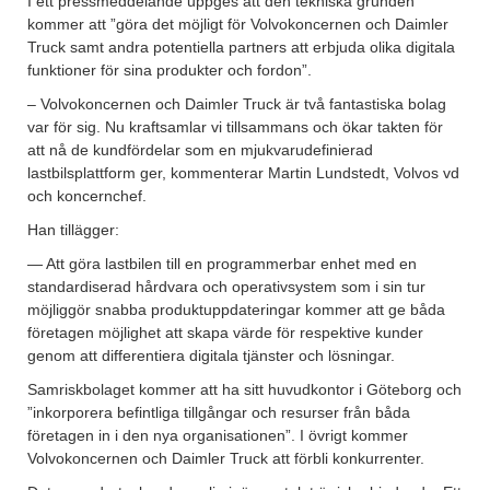
I ett pressmeddelande uppges att den tekniska grunden
kommer att ”göra det möjligt för Volvokoncernen och Daimler
Truck samt andra potentiella partners att erbjuda olika digitala
funktioner för sina produkter och fordon”.
– Volvokoncernen och Daimler Truck är två fantastiska bolag
var för sig. Nu kraftsamlar vi tillsammans och ökar takten för
att nå de kundfördelar som en mjukvarudefinierad
lastbilsplattform ger, kommenterar Martin Lundstedt, Volvos vd
och koncernchef.
Han tillägger:
— Att göra lastbilen till en programmerbar enhet med en
standardiserad hårdvara och operativsystem som i sin tur
möjliggör snabba produktuppdateringar kommer att ge båda
företagen möjlighet att skapa värde för respektive kunder
genom att differentiera digitala tjänster och lösningar.
Samriskbolaget kommer att ha sitt huvudkontor i Göteborg och
”inkorporera befintliga tillgångar och resurser från båda
företagen in i den nya organisationen”. I övrigt kommer
Volvokoncernen och Daimler Truck att förbli konkurrenter.