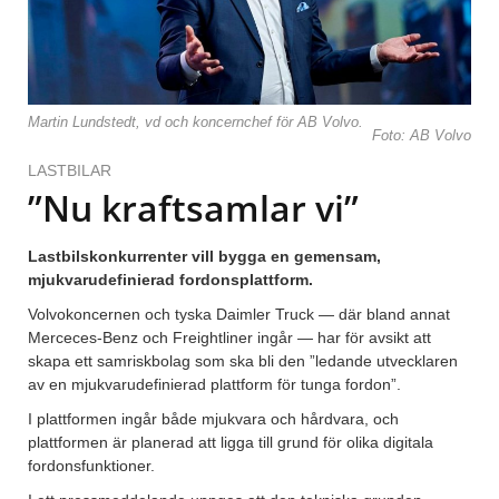
Martin Lundstedt, vd och koncernchef för AB Volvo.
Foto: AB Volvo
LASTBILAR
”Nu kraftsamlar vi”
Lastbilskonkurrenter vill bygga en gemensam,
mjukvarudefinierad fordonsplattform.
Volvokoncernen och tyska Daimler Truck — där bland annat
Merceces-Benz och Freightliner ingår — har för avsikt att
skapa ett samriskbolag som ska bli den ”ledande utvecklaren
av en mjukvarudefinierad plattform för tunga fordon”.
I plattformen ingår både mjukvara och hårdvara, och
plattformen är planerad att ligga till grund för olika digitala
fordonsfunktioner.