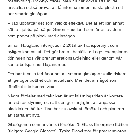
röststyrning (Pick-by-Voice). Men nu har också åtta av de
anställda också provat att få information om nästa plock i ett
par smarta glasögon.
– Jag uppfattar det som väldigt effektivt. Det är ett litet annat
sätt att jobba på, säger Simen Haugland som är en av dem
som provat på plock med glasögon.
Simen Haugland intervjuas i 2-2019 av Transportnytt som
nyligen kommit ut. Det går bra att beställa ett eget exemplar av
tidningen hos vår prenumerationsavdelning eller genom vår
samarbetspartner Buyandread.
Det har funnits farhågor om att smarta glasögon skulle riskera
att ge ögontrötthet och huvudvärk. Men det är något som
försöket inte kunnat visa.
Några fördelar med tekniken är att inlärningstiden är kortare
än vid röststyrning och att den ger möjlighet att anpassa
plocktakten bättre. Tine har nu avslutat försöket och planerer
att starta ett nytt.
Glasögonen som använts i försöket är Glass Enterprise Edition
(tidigare Google Glasses). Tyska Picavi står för programvaran