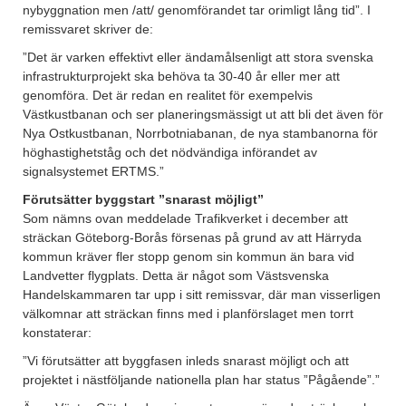
nybyggnation men /att/ genomförandet tar orimligt lång tid”. I
remissvaret skriver de:
”Det är varken effektivt eller ändamålsenligt att stora svenska
infrastrukturprojekt ska behöva ta 30-40 år eller mer att
genomföra. Det är redan en realitet för exempelvis
Västkustbanan och ser planeringsmässigt ut att bli det även för
Nya Ostkustbanan, Norrbotniabanan, de nya stambanorna för
höghastighetståg och det nödvändiga införandet av
signalsystemet ERTMS.”
Förutsätter byggstart ”snarast möjligt”
Som nämns ovan meddelade Trafikverket i december att
sträckan Göteborg-Borås försenas på grund av att Härryda
kommun kräver fler stopp genom sin kommun än bara vid
Landvetter flygplats. Detta är något som Västsvenska
Handelskammaren tar upp i sitt remissvar, där man visserligen
välkomnar att sträckan finns med i planförslaget men torrt
konstaterar:
”Vi förutsätter att byggfasen inleds snarast möjligt och att
projektet i nästföljande nationella plan har status ”Pågående”.”