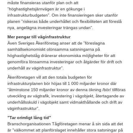
måste finansieras utanför plan och att
”höghastighetsjärnvägen är en gökunge i
infrastrukturbudgeten”. Om inte finansieringen sker utanför
planen ”riskeras både underhållet och flexibiliteten att föreslå
nya, angelägna investeringar trängas undan”.
Mer pengar till väginfrastruktur
Även Sveriges Åkeriföretag anser att de ”föreslagna
samhällsekonomiskt olönsamma satsningarna på
höghastighetståg dränerar ekonomiska möjligheter för att
genomföra lönsamma investeringar och åtgärder för drift och
underhåll av väginfrastruktur”.
Åkeriföretagen vill att den totala budgeten för
infrastrukturplanen bör höjas till 1 000 miljarder kronor där
”åtminstone 150 miljarder kronor av denna ökning /bör/ tillföras
utveckling av vägtrafik, investering i vägobjekt, återtagande av
underhållsskuld i vägobjekt samt vidmakthållande och drift av
väginfrastruktur”.
”Tar orimligt lång tid”
Branschorganisationen Tågföretagen menar å sin sida att det
är ”välkommet att planförslaget innehåller stora satsningar på