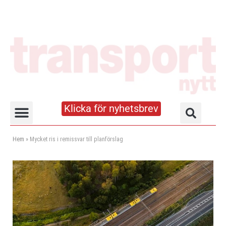
Klicka för nyhetsbrev
Truck- och lagerhandboken
Hem
»
Mycket ris i remissvar till planförslag