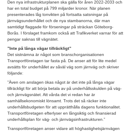
Den nya infrastrukturplanen ska gälla för åren 2022-2033 och
har en total budget på 799 miljarder kronor. När planen
presenterades låg tonvikten på fortsatta satsningar på
järnvägsunderhållet och de nya stambanorna, där man
samtidigt flaggade för förseningar på sträckan Göteborg-
Borås. I förslaget framkom också att Trafikverket varnar för att
pengar saknas till vägnätet.
”Inte på långa vägar tillräckligt”
Det sistnämna är något som branschorganisationen
Transportföretagen tar fasta på. De anser att för lite medel
avsätts för underhållet av såväl väg som järnväg och skriver
följande:
”Även om anslagen ökas något är det inte på långa vägar
tillräckligt för att börja betala av på underhållsskulden på väg-
och järnvägsnätet. Att vårda det vi redan har är
samhällsekonomiskt lönsamt. Trots det så räcker inte
underhållsbudgeten för att upprätthålla dagens funktionalitet.
Transportföretagen efterlyser en långsiktig och finansierad
underhållsplan för väg- och järnvägsinfrastrukturen.”
Transportföretagen anser vidare att höghastighetsjärnvägen