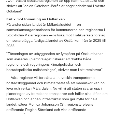
Även Västra Götalandsregionen tar upp nämnda sträcka och
skriver att ”delen Göteborg-Borås är högst prioriterad i Västra
Götaland”.
Kritik mot försening av Ostlänken
På andra sidan landet är Mälardalsrådet — en
samverkansorganisationen för kommunerna och regionerna i
Stockholm-Mälarregionen — kritiska mot Trafikverkets förslag
om senarelägga färdigställandet av Ostlänken från år 2028 till
2035:
”Förseningen av utbyggnaden av fyrspåret på Ostkustbanan
som aviseras i planförslaget riskerar att drabba både
regionens och regeringens klimatpolitiska- och
bostadspolitiska målsättningar”, skriver man i sitt remissvar”.
— Våra regioner vill fortsätta att utveckla transporterna,
bostadsbyggandet och klimatarbetet så att människor kan bo,
leva och verka i Mälardalen. Nu vill vi att staten svarar upp i
planeringen av framtidens transporter och håller sina löften om
Ostlänken och annan infrastruktur som ger nytta för hela
landet, säger Monica Johansson (S), regionstyrelsens
ordförande Region Sörmland och vice ordförande