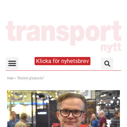
Klicka för nyhetsbrev
Truck- och lagerhandboken
Hem
»
”Mycket glädjande”