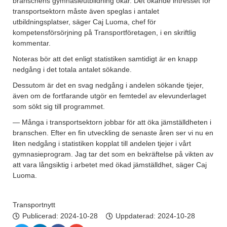
branschens gymnasieutbildning ökar. Det ökande intresset för
transportsektorn måste även speglas i antalet
utbildningsplatser, säger Caj Luoma, chef för
kompetensförsörjning på Transportföretagen, i en skriftlig
kommentar.
Noteras bör att det enligt statistiken samtidigt är en knapp
nedgång i det totala antalet sökande.
Dessutom är det en svag nedgång i andelen sökande tjejer,
även om de fortfarande utgör en femtedel av elevunderlaget
som sökt sig till programmet.
— Många i transportsektorn jobbar för att öka jämställdheten i
branschen. Efter en fin utveckling de senaste åren ser vi nu en
liten nedgång i statistiken kopplat till andelen tjejer i vårt
gymnasieprogram. Jag tar det som en bekräftelse på vikten av
att vara långsiktig i arbetet med ökad jämställdhet, säger Caj
Luoma.
Transportnytt
Publicerad:
2024-10-28
Uppdaterad: 2024-10-28