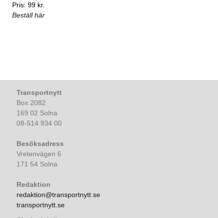
Pris: 99 kr.
Beställ här
Transportnytt
Box 2082
169 02 Solna
08-514 934 00
Besöksadress
Vretenvägen 6
171 54 Solna
Redaktion
redaktion@transportnytt.se
transportnytt.se