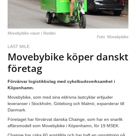
Movebybike växer i Norden.
Foto: Movebybike
LAST MILE
Movebybike köper danskt
företag
Förvärvar logistikbolag med cykelbudsverksamhet i
Köpenhamn.
Movebybike, som med sina eldrivna lastcyklar erbjuder
leveranser i Stockholm, Göteborg och Malmö, expanderar till
Danmark.
Företaget har förvärvat danska Chainge, som har en snarlik
affärsmodell som Movebybike i Köpenhamn, för 19 MSEK.
Chainge har cirka 60 anställda och har haft en omsättning på