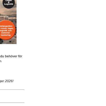
 du behöver för
ch
ger 2026!