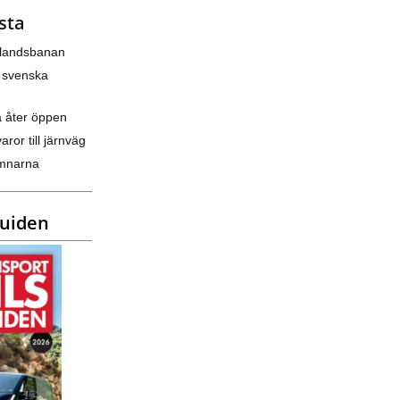
sta
nlandsbanan
 svenska
a åter öppen
varor till järnväg
amnarna
guiden