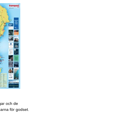
gar och de
garna för godset.