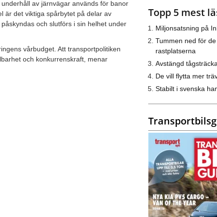
ör underhåll av järnvägar används för banor
Topp 5 mest lä
l är det viktiga spårbytet på delar av
skyndas och slutförs i sin helhet under
Miljonsatsning på I
Tummen ned för de
ringens vårbudget. Att transportpolitiken
rastplatserna
hållbarhet och konkurrenskraft, menar
Avstängd tågsträck
De vill flytta mer trä
Stabilt i svenska h
Transportbils