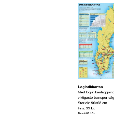
Logistikkartan
Med logistikanläggnin
viktigaste transportvä
Storlek: 96×68 cm
Pris: 99 kr.
Beställ här