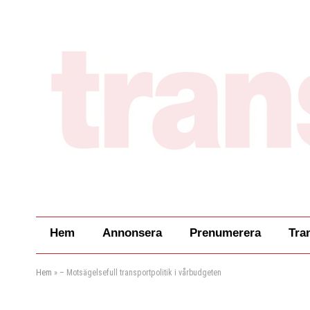
Hem
Annonsera
Prenumerera
Tra
Hem
»
– Motsägelsefull transportpolitik i vårbudgeten