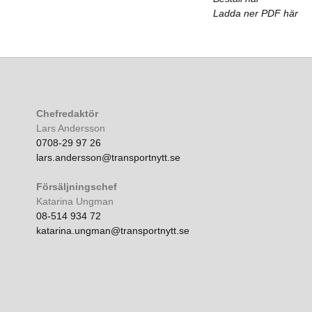
Ladda ner PDF här
Chefredaktör
Lars Andersson
0708-29 97 26
lars.andersson@transportnytt.se
Försäljningschef
Katarina Ungman
08-514 934 72
katarina.ungman@transportnytt.se