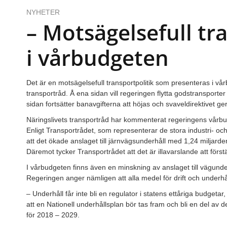
NYHETER
– Motsägelsefull tr
i vårbudgeten
Det är en motsägelsefull transportpolitik som presenteras i vå
transportråd. Å ena sidan vill regeringen flytta godstransporter 
sidan fortsätter banavgifterna att höjas och svaveldirektivet ge
Näringslivets transportråd har kommenterat regeringens vårbu
Enligt Transportrådet, som representerar de stora industri- och 
att det ökade anslaget till järnvägsunderhåll med 1,24 miljarder
Däremot tycker Transportrådet att det är illavarslande att först
I vårbudgeten finns även en minskning av anslaget till vägund
Regeringen anger nämligen att alla medel för drift och underh
– Underhåll får inte bli en regulator i statens ettåriga budget
att en Nationell underhållsplan bör tas fram och bli en del a
för 2018 – 2029.