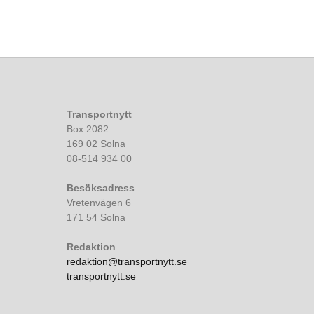
Transportnytt
Box 2082
169 02 Solna
08-514 934 00
Besöksadress
Vretenvägen 6
171 54 Solna
Redaktion
redaktion@transportnytt.se
transportnytt.se