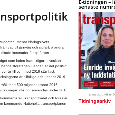
E-tidningen – l
senaste numre
ansportpolitik
rbudgeten, menar Näringslivets
från väg till järnväg och sjöfart, å andra
r ökade kostnader för sjöfarten.
dget som lades fram tidigare i veckan.
handelsföretagen i landet, är det positivt
 per år till och med 2018 står fast.
ärkningarna är tillfälliga och upphör 2019.
erhåll med 500 miljoner kronor 2016.
åll av vägar inte bör användas under 2016.
Transportnytt nr 
ar, kommenterar Transportrådet och föreslår
Tidningsarkiv
v den kommande Nationella transportplanen