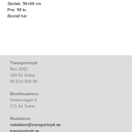
Storlek: 96×68 cm
Pris: 99 kr.
Beställ här
Transportnytt
Box 2082
169 02 Solna
08-514 934 00
Besöksadress
Vretenvägen 6
171 54 Solna
Redaktion
redaktion@transportnytt.se
transportnytt.se