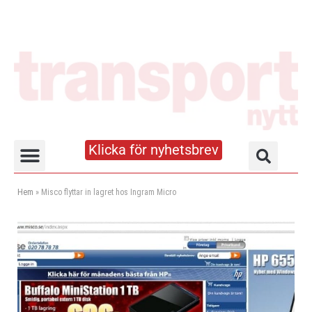
Klicka för nyhetsbrev
Truck- och lagerhandboken
Hem
»
Misco flyttar in lagret hos Ingram Micro