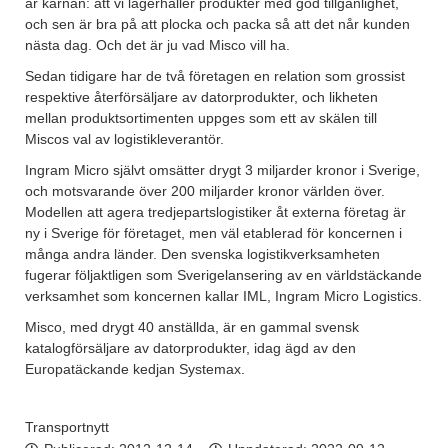
är kärnan: att vi lagerhåller produkter med god tillgänlighet,
och sen är bra på att plocka och packa så att det når kunden
nästa dag. Och det är ju vad Misco vill ha.
Sedan tidigare har de två företagen en relation som grossist
respektive återförsäljare av datorprodukter, och likheten
mellan produktsortimenten uppges som ett av skälen till
Miscos val av logistikleverantör.
Ingram Micro självt omsätter drygt 3 miljarder kronor i Sverige,
och motsvarande över 200 miljarder kronor världen över.
Modellen att agera tredjepartslogistiker åt externa företag är
ny i Sverige för företaget, men väl etablerad för koncernen i
många andra länder. Den svenska logistikverksamheten
fugerar följaktligen som Sverigelansering av en världstäckande
verksamhet som koncernen kallar IML, Ingram Micro Logistics.
Misco, med drygt 40 anställda, är en gammal svensk
katalogförsäljare av datorprodukter, idag ägd av den
Europatäckande kedjan Systemax.
Transportnytt