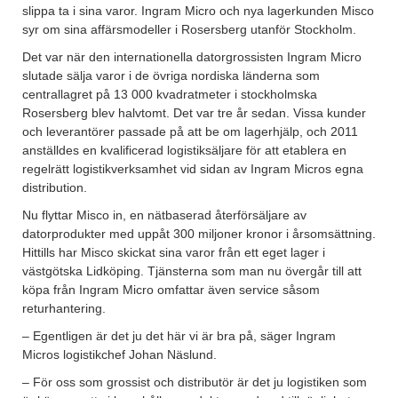
slippa ta i sina varor. Ingram Micro och nya lagerkunden Misco
syr om sina affärsmodeller i Rosersberg utanför Stockholm.
Det var när den internationella datorgrossisten Ingram Micro
slutade sälja varor i de övriga nordiska länderna som
centrallagret på 13 000 kvadratmeter i stockholmska
Rosersberg blev halvtomt. Det var tre år sedan. Vissa kunder
och leverantörer passade på att be om lagerhjälp, och 2011
anställdes en kvalificerad logistiksäljare för att etablera en
regelrätt logistikverksamhet vid sidan av Ingram Micros egna
distribution.
Nu flyttar Misco in, en nätbaserad återförsäljare av
datorprodukter med uppåt 300 miljoner kronor i årsomsättning.
Hittills har Misco skickat sina varor från ett eget lager i
västgötska Lidköping. Tjänsterna som man nu övergår till att
köpa från Ingram Micro omfattar även service såsom
returhantering.
– Egentligen är det ju det här vi är bra på, säger Ingram
Micros logistikchef Johan Näslund.
– För oss som grossist och distributör är det ju logistiken som