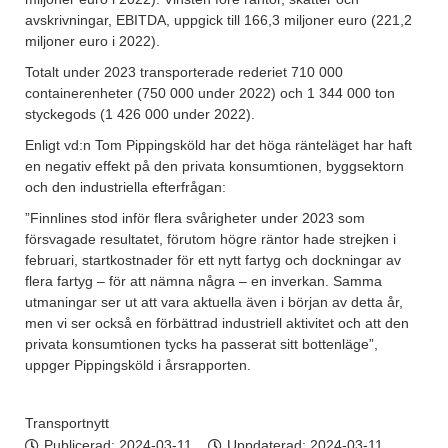
avskrivningar, EBITDA, uppgick till 166,3 miljoner euro (221,2
miljoner euro i 2022).
Totalt under 2023 transporterade rederiet 710 000
containerenheter (750 000 under 2022) och 1 344 000 ton
styckegods (1 426 000 under 2022).
Enligt vd:n Tom Pippingsköld har det höga ränteläget har haft
en negativ effekt på den privata konsumtionen, byggsektorn
och den industriella efterfrågan:
”Finnlines stod inför flera svårigheter under 2023 som
försvagade resultatet, förutom högre räntor hade strejken i
februari, startkostnader för ett nytt fartyg och dockningar av
flera fartyg – för att nämna några – en inverkan. Samma
utmaningar ser ut att vara aktuella även i början av detta år,
men vi ser också en förbättrad industriell aktivitet och att den
privata konsumtionen tycks ha passerat sitt bottenläge”,
uppger Pippingsköld i årsrapporten.
Transportnytt
Publicerad:
2024-03-11
Uppdaterad: 2024-03-11