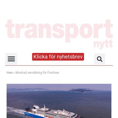
Klicka för nyhetsbrev
Truck- och lagerhandboken
Hem
»
Minskad omsättning för Finnlines