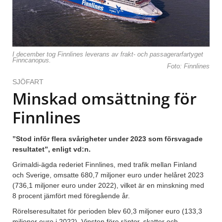
I december tog Finnlines leverans av frakt- och passagerarfartyget
Finncanopus.
Foto: Finnlines
SJÖFART
Minskad omsättning för
Finnlines
”Stod inför flera svårigheter under 2023 som försvagade
resultatet”, enligt vd:n.
Grimaldi-ägda rederiet Finnlines, med trafik mellan Finland
och Sverige, omsatte 680,7 miljoner euro under helåret 2023
(736,1 miljoner euro under 2022), vilket är en minskning med
8 procent jämfört med föregående år.
Rörelseresultatet för perioden blev 60,3 miljoner euro (133,3
miljoner euro i 2022). Vinsten före räntor, skatter och