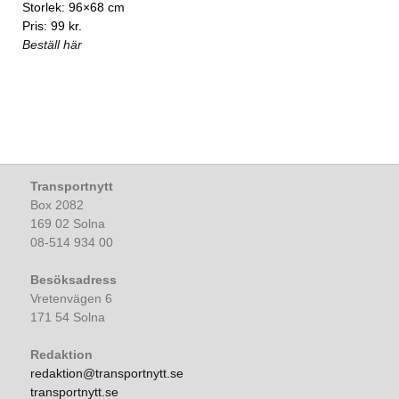
Storlek: 96×68 cm
Pris: 99 kr.
Beställ här
Transportnytt
Box 2082
169 02 Solna
08-514 934 00
Besöksadress
Vretenvägen 6
171 54 Solna
Redaktion
redaktion@transportnytt.se
transportnytt.se