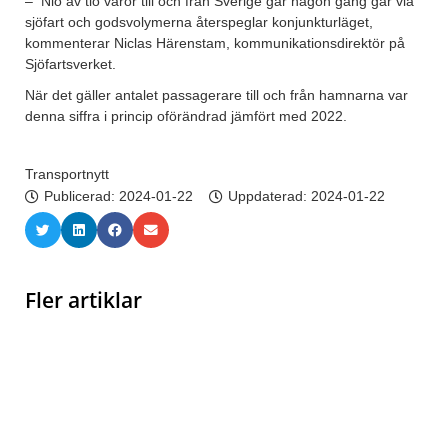
– Nio av tio varor till och från Sverige går någon gång går via
sjöfart och godsvolymerna återspeglar konjunkturläget,
kommenterar Niclas Härenstam, kommunikationsdirektör på
Sjöfartsverket.
När det gäller antalet passagerare till och från hamnarna var
denna siffra i princip oförändrad jämfört med 2022.
Transportnytt
Publicerad:
2024-01-22
Uppdaterad: 2024-01-22
Fler artiklar