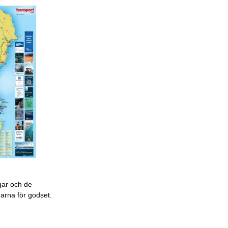
gar och de
garna för godset.