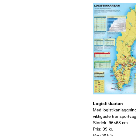
Logistikkartan
Med logistikanläggnin
viktigaste transportvä
Storlek: 96×68 cm
Pris: 99 kr.
Beställ här