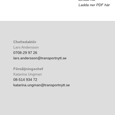
Ladda ner PDF här
Chefredaktör
Lars Andersson
0708-29 97 26
lars.andersson@transportnytt.se
Försäljningschef
Katarina Ungman
08-514 934 72
katarina.ungman@transportnytt.se