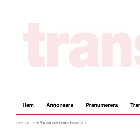
Hem
Annonsera
Prenumerera
Tra
Hem
»
Miljardaffär när Red Prairie köper JDA