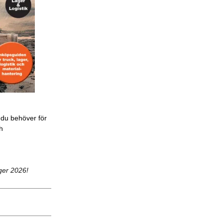
 du behöver för
ch
ger 2026!