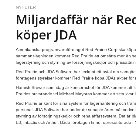
NYHETER
Miljardaffär när Red
köper JDA
Amerikanska programvaruföretaget Red Prairie Corp ska köpa
sammanslagningen kommer Red Prairie att omsätta mer än sex
lagerstyrning och styrning av försörjningskedjor och prissättnin
Red Prairie och JDA Software har tecknat ett avtal om samgåe
företagens styrelser kommer Red Prairie köpa JDAs aktier för 
Hamish Brewer som idag är koncernchef för JDA kommer att 
Prairies nuvarande vd Michael Mayoras kommer att sitta kvar 
Red Prairie är känt för sina system för lagerhantering och tra
personal. JDA Software har under de senaste åren målmedvetet
styrning av försörjningskedjor och rena affärssystem. Det är b
E3, Intactix och Arthur. Både företagen finns representerade i