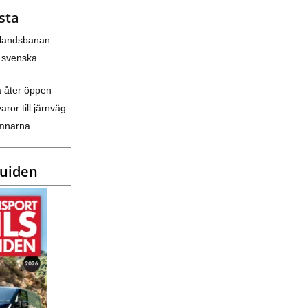
sta
nlandsbanan
 svenska
a åter öppen
varor till järnväg
amnarna
guiden