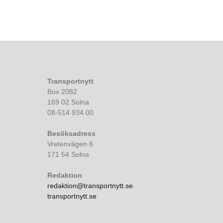
Transportnytt
Box 2082
169 02 Solna
08-514 934 00
Besöksadress
Vretenvägen 6
171 54 Solna
Redaktion
redaktion@transportnytt.se
transportnytt.se