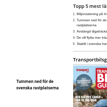
Topp 5 mest lä
Miljonsatsning på I
Tummen ned för de
rastplatserna
Avstängd tågsträck
De vill flytta mer trä
Stabilt i svenska h
Transportbils
Tummen ned för de
svenska rastplatserna