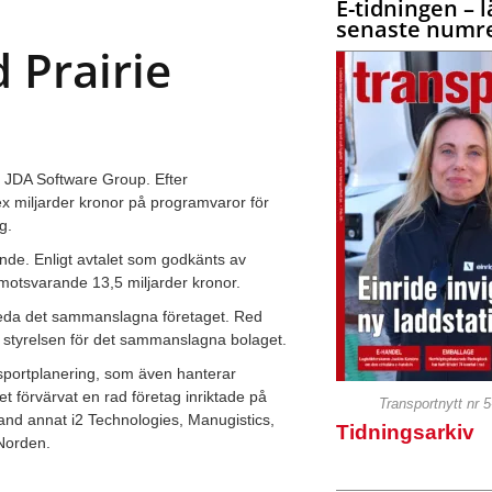
E-tidningen – l
senaste numre
 Prairie
 JDA Software Group. Efter
 miljarder kronor på programvaror för
g.
nde. Enligt avtalet som godkänts av
motsvarande 13,5 miljarder kronor.
leda det sammanslagna företaget. Red
i styrelsen för det sammanslagna bolaget.
nsportplanering, som även hanterar
 förvärvat en rad företag inriktade på
Transportnytt nr 
land annat i2 Technologies, Manugistics,
Tidningsarkiv
 Norden.