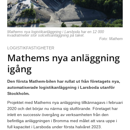
Mathems nya logistikanläggning i Larsboda har en 12 000
kvadratmeter stor solcellsanläggning på taket.
Foto: Mathem
LOGISTIKFASTIGHETER
Mathems nya anläggning
igång
Den första Mathem-bilen har rullat ut från företagets nya,
automatiserade logistikanläggning i Larsboda utanför
Stockholm.
Projektet med Mathems nya anläggning tillkännagavs i februari
2020 och det börjar nu närma sig slutförande. Företaget har
inlett en successiv övergång av verksamheten från den
befintliga anläggningen i Bromma med målet att vara uppe i
full kapacitet i Larsboda under första halvåret 2023.