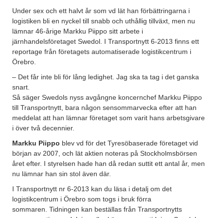
Under sex och ett halvt år som vd lät han förbättringarna i
logistiken bli en nyckel till snabb och uthållig tillväxt, men nu
lämnar 46-årige Markku Piippo sitt arbete i
järnhandelsföretaget Swedol. I Transportnytt 6-2013 finns ett
reportage från företagets automatiserade logistikcentrum i
Örebro.
– Det får inte bli för lång ledighet. Jag ska ta tag i det ganska
snart.
Så säger Swedols nyss avgångne koncernchef Markku Piippo
till Transportnytt, bara någon sensommarvecka efter att han
meddelat att han lämnar företaget som varit hans arbetsgivare
i över två decennier.
Markku Piippo
blev vd för det Tyresöbaserade företaget vid
början av 2007, och lät aktien noteras på Stockholmsbörsen
året efter. I styrelsen hade han då redan suttit ett antal år, men
nu lämnar han sin stol även där.
I Transportnytt nr 6-2013 kan du läsa i detalj om det
logistikcentrum i Örebro som togs i bruk förra
sommaren. Tidningen kan beställas från Transportnytts