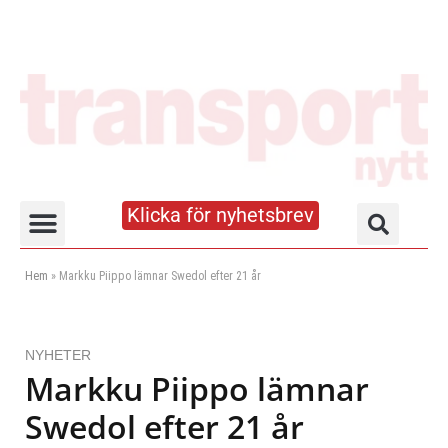
Klicka för nyhetsbrev
Truck- och lagerhandboken
Hem
»
Markku Piippo lämnar Swedol efter 21 år
NYHETER
Markku Piippo lämnar
Swedol efter 21 år