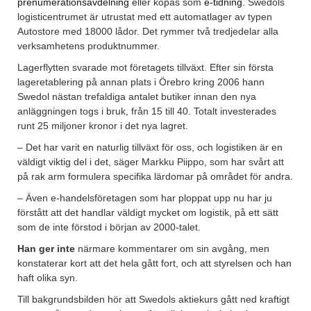
prenumerationsavdelning
eller köpas som
e-tidning
. Swedols
logisticentrumet är utrustat med ett automatlager av typen
Autostore med 18000 lådor. Det rymmer två tredjedelar alla
verksamhetens produktnummer.
Lagerflytten svarade mot företagets tillväxt. Efter sin första
lageretablering på annan plats i Örebro kring 2006 hann
Swedol nästan trefaldiga antalet butiker innan den nya
anläggningen togs i bruk, från 15 till 40. Totalt investerades
runt 25 miljoner kronor i det nya lagret.
– Det har varit en naturlig tillväxt för oss, och logistiken är en
väldigt viktig del i det, säger Markku Piippo, som har svårt att
på rak arm formulera specifika lärdomar på området för andra.
– Även e-handelsföretagen som har ploppat upp nu har ju
förstått att det handlar väldigt mycket om logistik, på ett sätt
som de inte förstod i början av 2000-talet.
Han ger inte
närmare kommentarer om sin avgång, men
konstaterar kort att det hela gått fort, och att styrelsen och han
haft olika syn.
Till bakgrundsbilden hör att Swedols aktiekurs gått ned kraftigt