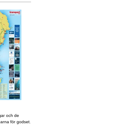
gar och de
garna för godset.