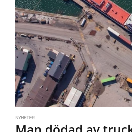
NYHETER
Man dödad av truck