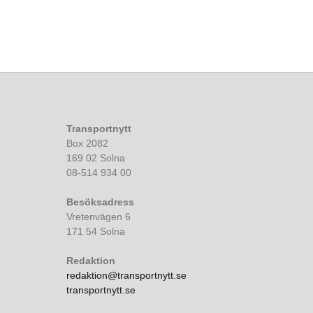
Transportnytt
Box 2082
169 02 Solna
08-514 934 00
Besöksadress
Vretenvägen 6
171 54 Solna
Redaktion
redaktion@transportnytt.se
transportnytt.se