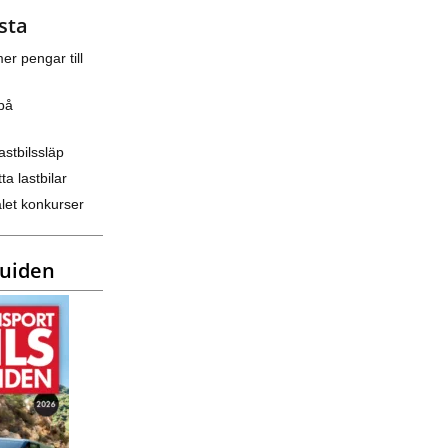
sta
er pengar till
på
astbilssläp
ta lastbilar
let konkurser
guiden