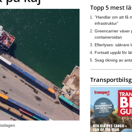
Topp 5 mest lä
”Handlar om att få m
infrastruktur”
Greencarrier växer 
containersidan
Efterlyses: säkrare l
Fortsatt uppåt för lät
Svag ökning av anta
Transportbils
tisdagen.