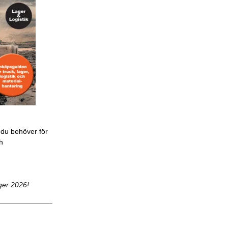
 du behöver för
ch
ger 2026!