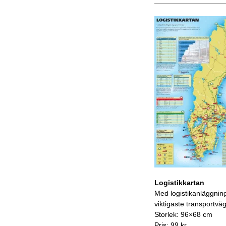
Logistikkartan
Med logistikanläggnin
viktigaste transportvä
Storlek: 96×68 cm
Pris: 99 kr.