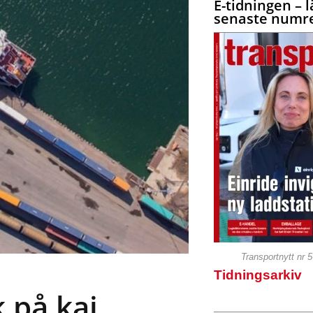
E-tidningen – l
senaste numre
Transportnytt nr 
Tidningsarkiv
 på kaj