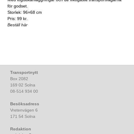
för godset.
Storlek: 96×68 cm
Pris: 99 kr.
Beställ här
Transportnytt
Box 2082
169 02 Solna
08-514 934 00
Besöksadress
Vretenvägen 6
171 54 Solna
Redaktion