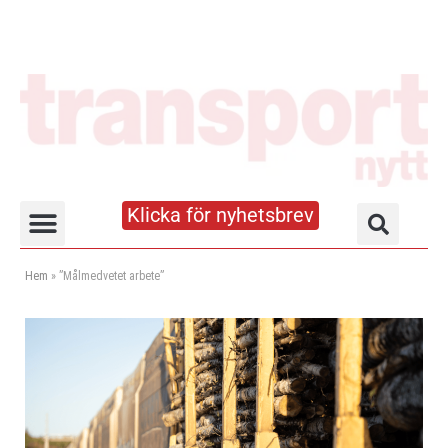
Klicka för nyhetsbrev
Truck- och lagerhandboken
Hem
»
”Målmedvetet arbete”