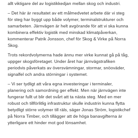
allt viktigare del av logistikkedjan mellan skog och industri.
– Det här är resultatet av ett målmedvetet arbete där vi steg
för steg har byggt upp både volymer, terminalstrukturer och
samarbeten. Järnvägen är helt avgörande för att vi ska kunna
kombinera effektiv logistik med minskad klimatpåverkan,
kommenterar Patrik Jonsson, chef för Skog & Virke på Norra
Skog.
Trots rekordvolymerna hade ännu mer virke kunnat gå på tåg,
uppger skogsföretaget. Under året har järnvägstrafiken
periodvis påverkats av översvämningar, stormar, snöoväder,
signalfel och andra störningar i systemet.
– Vi ser tydligt att våra egna investeringar i terminaler,
planering och samordning ger effekt. Men när järnvägen inte
fungerar fullt ut blir det svårt att ta nästa steg. Med en mer
robust och tillförlitlig infrastruktur skulle industrin kunna flytta
betydligt större volymer till räls, säger Jonas Ström, logistikchef
på Norra Timber, och tillägger att de höga banavgifterna är
ytterligare ett hinder mot god lönsamhet.