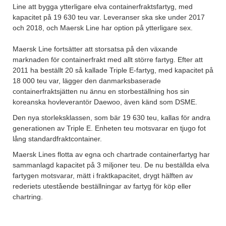
Line att bygga ytterligare elva containerfraktsfartyg, med
kapacitet på 19 630 teu var. Leveranser ska ske under 2017
och 2018, och Maersk Line har option på ytterligare sex.
Maersk Line fortsätter att storsatsa på den växande
marknaden för containerfrakt med allt större fartyg. Efter att
2011 ha beställt 20 så kallade Triple E-fartyg, med kapacitet på
18 000 teu var, lägger den danmarksbaserade
containerfraktsjätten nu ännu en storbeställning hos sin
koreanska hovleverantör Daewoo, även känd som DSME.
Den nya storleksklassen, som bär 19 630 teu, kallas för andra
generationen av Triple E. Enheten teu motsvarar en tjugo fot
lång standardfraktcontainer.
Maersk Lines flotta av egna och chartrade containerfartyg har
sammanlagd kapacitet på 3 miljoner teu. De nu beställda elva
fartygen motsvarar, mätt i fraktkapacitet, drygt hälften av
rederiets utestående beställningar av fartyg för köp eller
chartring.