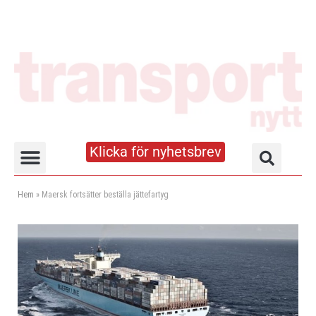
Klicka för nyhetsbrev
Truck- och lagerhandboken
Hem
»
Maersk fortsätter beställa jättefartyg