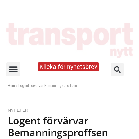
Klicka för nyhetsbrev
Truck- och lagerhandboken
Hem
»
Logent förvärvar Bemanningsproffsen
NYHETER
Logent förvärvar
Bemanningsproffsen