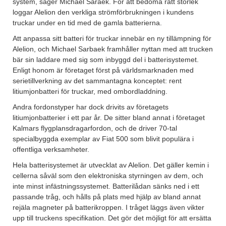
system, säger Michael Saraek. För att bedöma rätt storlek
loggar Alelion den verkliga strömförbrukningen i kundens
truckar under en tid med de gamla batterierna.
Att anpassa sitt batteri för truckar innebär en ny tillämpning för
Alelion, och Michael Sarbaek framhåller nyttan med att trucken
bär sin laddare med sig som inbyggd del i batterisystemet.
Enligt honom är företaget först på världsmarknaden med
serietillverkning av det sammantagna konceptet: rent
litiumjonbatteri för truckar, med ombordladdning.
Andra fordonstyper har dock drivits av företagets
litiumjonbatterier i ett par år. De sitter bland annat i företaget
Kalmars flygplansdragarfordon, och de driver 70-tal
specialbyggda exemplar av Fiat 500 som blivit populära i
offentliga verksamheter.
Hela batterisystemet är utvecklat av Alelion. Det gäller kemin i
cellerna såväl som den elektroniska styrningen av dem, och
inte minst infästningssystemet. Batterilådan sänks ned i ett
passande tråg, och hålls på plats med hjälp av bland annat
rejäla magneter på batterikroppen. I tråget läggs även vikter
upp till truckens specifikation. Det gör det möjligt för att ersätta