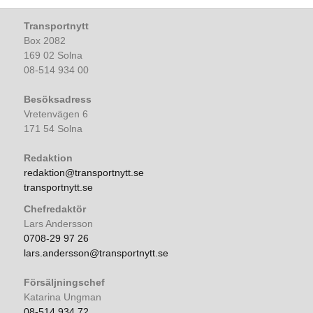
Transportnytt
Box 2082
169 02 Solna
08-514 934 00
Besöksadress
Vretenvägen 6
171 54 Solna
Redaktion
redaktion@transportnytt.se
transportnytt.se
Chefredaktör
Lars Andersson
0708-29 97 26
lars.andersson@transportnytt.se
Försäljningschef
Katarina Ungman
08-514 934 72