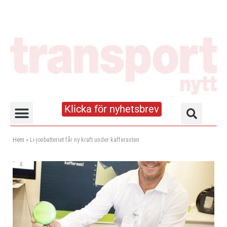
Klicka för nyhetsbrev
Truck- och lagerhandboken
Hem
»
Li-jonbatteriet får ny kraft under kafferasten