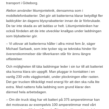
transport i Göteborg.
Alelion använder litiumjonteknik, densamma som i
mobiltelefonbatterier. Det gör att batterierna klarar betydligt fler
laddcykler än dagens blysyrabatterier innan de är förbrukade.
De tar inte skada av att laddas ur helt. Litiumjontekniken har
också fördelen att de inte utvecklar knallgas under laddningen
som blybatterier gör.
– Vi utlovar att batterierna håller i allra minst fem år, säger
Michael Sarbaek, som inte tycker sig se tekniska hinder för
överenskommelser där tillverkaren står för ännu längre
utfästelser.
Och möjligheten till täta laddningar leder i sin tur till att batteriet
ska kunna klara sin uppgift. Man pluggar in kontakten i en
vanlig 230 volts väggkontakt, under plockningen eller rasten.
Det ger trucken tillräckligt med energi för att den ska rulla lite
extra. Med nattens fulla laddning som grund klarar den
därmed hela arbetsdagen.
– Om din truck idag har ett batteri på 375 amperetimmar kan
det motsvaras av exempelvis 100 amperetimmar med vårt