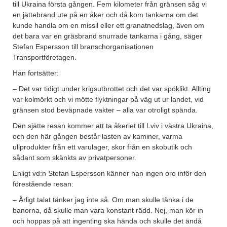
till Ukraina första gången. Fem kilometer från gränsen såg vi
en jättebrand ute på en åker och då kom tankarna om det
kunde handla om en missil eller ett granatnedslag, även om
det bara var en gräsbrand snurrade tankarna i gång, säger
Stefan Espersson till branschorganisationen
Transportföretagen.
Han fortsätter:
– Det var tidigt under krigsutbrottet och det var spöklikt. Allting
var kolmörkt och vi mötte flyktningar på väg ut ur landet, vid
gränsen stod beväpnade vakter – alla var otroligt spända.
Den sjätte resan kommer att ta åkeriet till Lviv i västra Ukraina,
och den här gången består lasten av kaminer, varma
ullprodukter från ett varulager, skor från en skobutik och
sådant som skänkts av privatpersoner.
Enligt vd:n Stefan Espersson känner han ingen oro inför den
förestående resan:
– Ärligt talat tänker jag inte så. Om man skulle tänka i de
banorna, då skulle man vara konstant rädd. Nej, man kör in
och hoppas på att ingenting ska hända och skulle det ändå