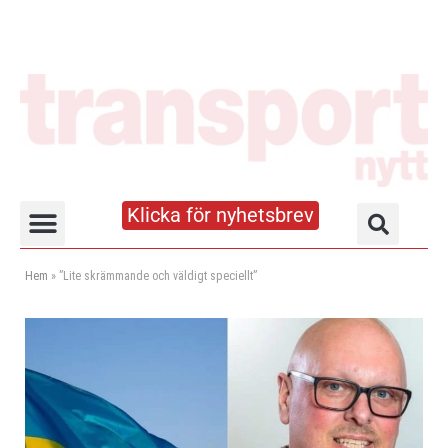
Klicka för nyhetsbrev
Truck- och lagerhandboken
Hem
»
”Lite skrämmande och väldigt speciellt”