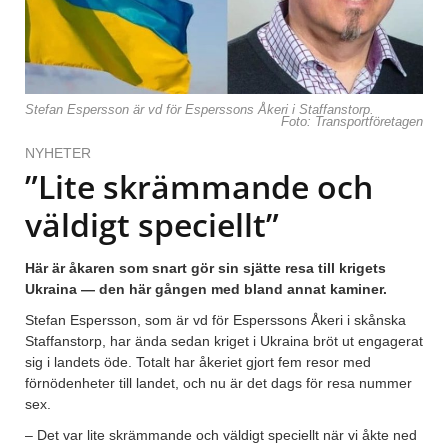
Stefan Espersson är vd för Esperssons Åkeri i Staffanstorp.
Foto: Transportföretagen
NYHETER
”Lite skrämmande och
väldigt speciellt”
Här är åkaren som snart gör sin sjätte resa till krigets
Ukraina — den här gången med bland annat kaminer.
Stefan Espersson, som är vd för Esperssons Åkeri i skånska
Staffanstorp, har ända sedan kriget i Ukraina bröt ut engagerat
sig i landets öde. Totalt har åkeriet gjort fem resor med
förnödenheter till landet, och nu är det dags för resa nummer
sex.
– Det var lite skrämmande och väldigt speciellt när vi åkte ned