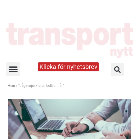
Klicka för nyhetsbrev
Truck- och lagerhandboken
Hem
»
”Lågkonjunkturen bottnar i år”