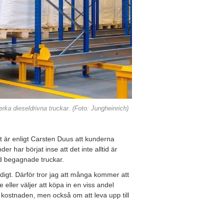
erka dieseldrivna truckar. (Foto: Jungheinrich)
t är enligt Carsten Duus att kunderna
der har börjat inse att det inte alltid är
ed begagnade truckar.
ändigt. Därför tror jag att många kommer att
 eller väljer att köpa in en viss andel
d kostnaden, men också om att leva upp till