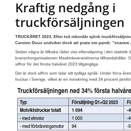
Kraftig nedgång i
truckförsäljningen
TRUCKÅRET 2023. Efter två rekordår sjönk truckförsäljning
Carsten Duus undviker dock att prata om panik: ”snarare ä
Sedan några år tillbaka råder viss eftersläpning i den statistik
branschorganisationen Maskinleverantörerna tillhandahåller. Så
siffror för det första halvåret 2023 tillgängliga.
Det är dock siffror som talar sitt tydliga språk. Under förra år
truckar i Sverige, vilket är en minskning med 34 procent jämf