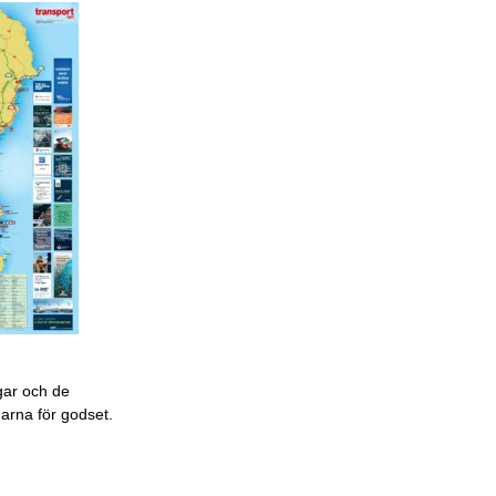
gar och de
garna för godset.