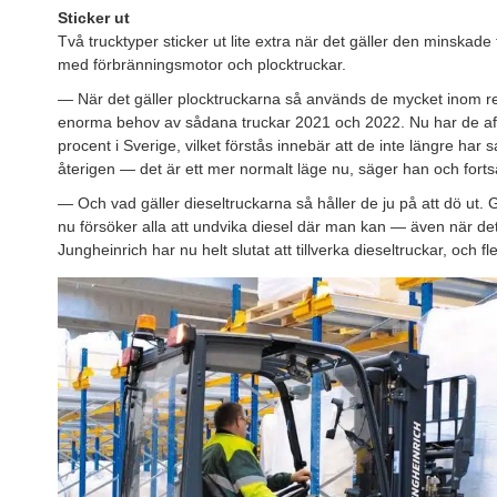
Sticker ut
Två trucktyper sticker ut lite extra när det gäller den minskad
med förbränningsmotor och plocktruckar.
— När det gäller plocktruckarna så används de mycket inom r
enorma behov av sådana truckar 2021 och 2022. Nu har de a
procent i Sverige, vilket förstås innebär att de inte längre h
återigen — det är ett mer normalt läge nu, säger han och fortsä
— Och vad gäller dieseltruckarna så håller de ju på att dö ut.
nu försöker alla att undvika diesel där man kan — även när det
Jungheinrich har nu helt slutat att tillverka dieseltruckar, och f