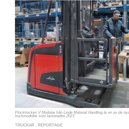
Plocktrucken V Modular från Linde Material Handling är en av de ny
truckmodeller som lanserades 2023.
TRUCKAR
,
REPORTAGE