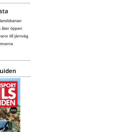
sta
nlandsbanan
a åter öppen
varor till järnväg
amnarna
guiden