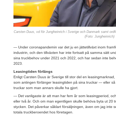
Carsten Duus, vd för Jungheinrich i Sverige och Danmark samt ordfö
(Foto: Jungheinrich)
— Under coronapandemin var det ju en jättetillväxt inom framför
industrin, och den tillväxten har inte fortsatt på samma sätt u
sina truckbehov under 2021 och 2022, och har sedan inte behöv
2023.
Leasingtiden förlängs
Enligt Carsten Duus är Sverige till stor del en leasingmarknad,
som antingen förlänger leasingtiden på sina truckar — eller s
truckar som man annars skulle ha gjort.
— Det vanligaste är att man har fem år som leasingperiod, oc
eller två år. Och om man egentligen skulle behöva byta ut 20 
stycken. Det påverkar såklart försäljningen, även om jag inte 
totala truckberoendet hos företagen.