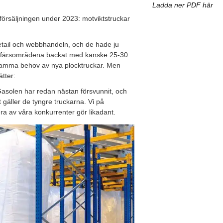
Ladda ner PDF här
e försäljningen under 2023: motviktstruckar
etail och webbhandeln, och de hade ju
ffärsområdena backat med kanske 25-30
ar samma behov av nya plocktruckar. Men
tter:
 Gasolen har redan nästan försvunnit, och
 gäller de tyngre truckarna. Vi på
lera av våra konkurrenter gör likadant.