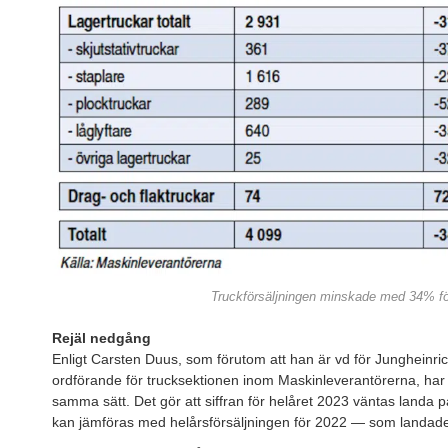
Truckförsäljningen minskade med 34% fö
Rejäl nedgång
Enligt Carsten Duus, som förutom att han är vd för Jungheinr
ordförande för trucksektionen inom Maskinleverantörerna, har f
samma sätt. Det gör att siffran för helåret 2023 väntas landa på 
kan jämföras med helårsförsäljningen för 2022 — som landade