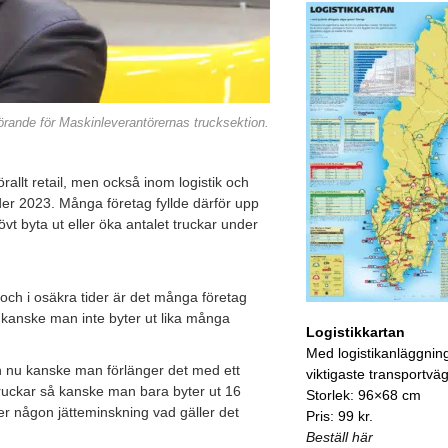
rande för Maskinleverantörernas trucksektion.
allt retail, men också inom logistik och
nder 2023. Många företag fyllde därför upp
t byta ut eller öka antalet truckar under
 och i osäkra tider är det många företag
å kanske man inte byter ut lika många
Logistikkartan
Med logistikanläggnin
h nu kanske man förlänger det med ett
viktigaste transportvä
truckar så kanske man bara byter ut 16
Storlek: 96×68 cm
ser någon jätteminskning vad gäller det
Pris: 99 kr.
Beställ här