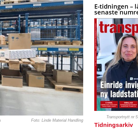
E-tidningen – l
senaste numre
Transportnytt nr 
a
Foto: Linde Material Handling
Tidningsarkiv