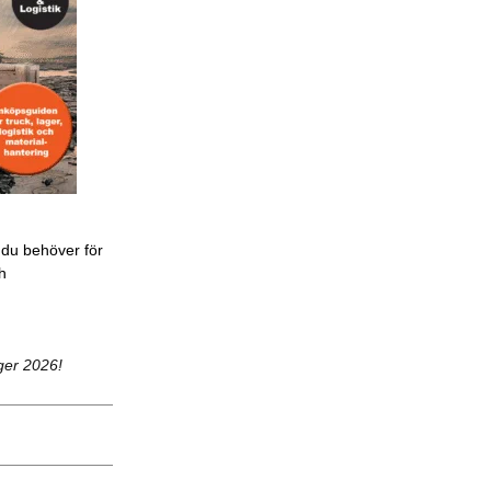
 du behöver för
ch
ger 2026!