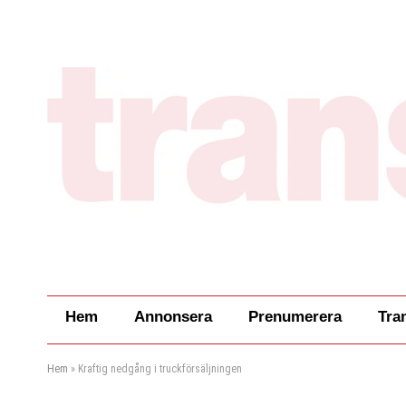
Hem
Annonsera
Prenumerera
Tra
Hem
»
Kraftig nedgång i truckförsäljningen