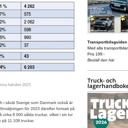
Transportbilsguiden
Med alla transportbilar 
Pris 199:-
Beställ den här
Truck- och
lagerhandbok
rsta halvåret 2023.
ich i såväl Sverige som Danmark också är
örsäljningen för 2023 därefter fortsatt på
cirka 8 000 sålda truckar, vilket i sin tur
 på 11 108 truckar.