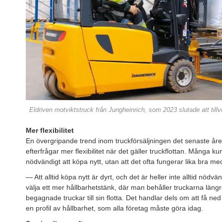
Eldriven motviktstruck från Jungheinrich, som 2023 slutade att tillv
Mer flexibilitet
En övergripande trend inom truckförsäljningen det senaste åre
efterfrågar mer flexibilitet när det gäller truckflottan. Många kun
nödvändigt att köpa nytt, utan att det ofta fungerar lika bra m
— Att alltid köpa nytt är dyrt, och det är heller inte alltid nödv
välja ett mer hållbarhetstänk, där man behåller truckarna längre
begagnade truckar till sin flotta. Det handlar dels om att få ne
en profil av hållbarhet, som alla företag måste göra idag.