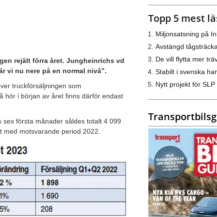
Topp 5 mest lä
Miljonsatsning på I
Avstängd tågsträck
De vill flytta mer trä
en rejält förra året. Jungheinrichs vd
r vi nu nere på en normal nivå”.
Stabilt i svenska h
Nytt projekt för SLP
 över truckförsäljningen som
 hör i början av året finns därför endast
Transportbils
ets sex första månader såldes totalt 4 099
ört med motsvarande period 2022.