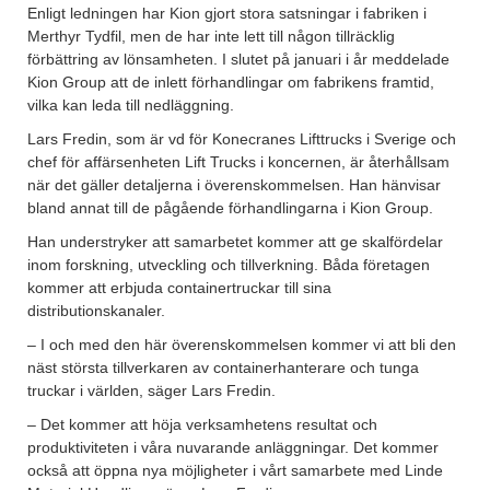
Enligt ledningen har Kion gjort stora satsningar i fabriken i
Merthyr Tydfil, men de har inte lett till någon tillräcklig
förbättring av lönsamheten. I slutet på januari i år meddelade
Kion Group att de inlett förhandlingar om fabrikens framtid,
vilka kan leda till nedläggning.
Lars Fredin, som är vd för Konecranes Lifttrucks i Sverige och
chef för affärsenheten Lift Trucks i koncernen, är återhållsam
när det gäller detaljerna i överenskommelsen. Han hänvisar
bland annat till de pågående förhandlingarna i Kion Group.
Han understryker att samarbetet kommer att ge skalfördelar
inom forskning, utveckling och tillverkning. Båda företagen
kommer att erbjuda containertruckar till sina
distributionskanaler.
– I och med den här överenskommelsen kommer vi att bli den
näst största tillverkaren av containerhanterare och tunga
truckar i världen, säger Lars Fredin.
– Det kommer att höja verksamhetens resultat och
produktiviteten i våra nuvarande anläggningar. Det kommer
också att öppna nya möjligheter i vårt samarbete med Linde