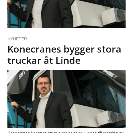
NYHETER
Konecranes bygger stora
truckar åt Linde
Konecranes kommer att ta över delar av Lindes tillverkning av