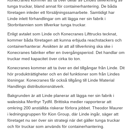
tunga truckar, bland annat för containerhantering. De båda
företagen inleder ett försäljningssamarbete. Samtidigt har
Linde inlett förhandlingar om att lägga ner sin fabrik i
Storbritannien som tillverkar tunga truckar.
Enligt avtalet som Linde och Konecranes Lifttrucks tecknat,
kommer båda företagen att kunna erbjuda reachstackers och
containerhanterar. Avsikten är att all tillverkning ska ske i
Konecranes fabriker efter en övergångsperiod. Det handlar om
truckar med kapacitet över cirka tio ton.
Konecranes kommer att ta över en del tillgångar från Linde. Dit
hör produkträttigheter och en del funktioner som från Lindes
lösningar. Konecranes får också tillgång till Linde Material
Handlings distributionsnätverk.
Bakgrunden är att Linde planerar att lägga ner sin fabrik i
walesiska Merthyr Tydfil. Brittiska medier rapporterar att
omkring 200 anställda riskerar förlora jobbet. Theodor Maurer
i ledningsgruppen för Kion Group, där Linde ingår, säger att
företaget nu ser över sin strategi när det gäller tunga truckar
och för truckar som används för containerhantering.