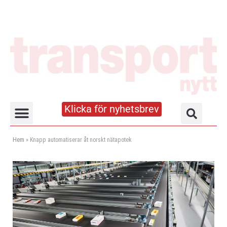
Klicka för nyhetsbrev
Truck- och lagerhandboken
Hem
»
Knapp automatiserar åt norskt nätapotek