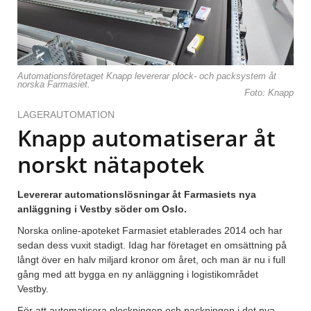
Automationsföretaget Knapp levererar plock- och packsystem åt
norska Farmasiet.
Foto: Knapp
LAGERAUTOMATION
Knapp automatiserar åt
norskt nätapotek
Levererar automa
tionslösningar åt Farmasiets nya
anläggning i Vestby söder om Oslo.
Norska online-apoteket Farmasiet etablerades 2014 och har
sedan dess vuxit stadigt. Idag har företaget en omsättning på
långt över en halv miljard kronor om året, och man är nu i full
gång med att bygga en ny anläggning i logistikområdet
Vestby.
För att automatisera plockningen och packningen i det nya