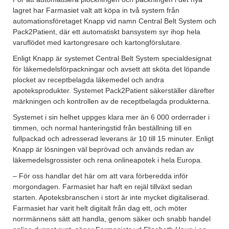
lagret har Farmasiet valt att köpa in två system från
automationsföretaget Knapp vid namn Central Belt System och
Pack2Patient, där ett automatiskt bansystem syr ihop hela
varuflödet med kartongresare och kartongförslutare.
Enligt Knapp är systemet Central Belt System specialdesignat
för läkemedelsförpackningar och avsett att sköta det löpande
plocket av receptbelagda läkemedel och andra
apoteksprodukter. Systemet Pack2Patient säkerställer därefter
märkningen och kontrollen av de receptbelagda produkterna.
Systemet i sin helhet uppges klara mer än 6 000 orderrader i
timmen, och normal hanteringstid från beställning till en
fullpackad och adresserad leverans är 10 till 15 minuter. Enligt
Knapp är lösningen väl beprövad och används redan av
läkemedelsgrossister och rena onlineapotek i hela Europa.
– För oss handlar det här om att vara förberedda inför
morgondagen. Farmasiet har haft en rejäl tillväxt sedan
starten. Apoteksbranschen i stort är inte mycket digitaliserad.
Farmasiet har varit helt digitalt från dag ett, och möter
norrmännens sätt att handla, genom säker och snabb handel