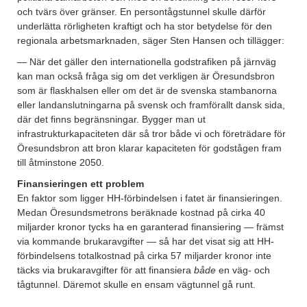
och tvärs över gränser. En persontågstunnel skulle därför
underlätta rörligheten kraftigt och ha stor betydelse för den
regionala arbetsmarknaden, säger Sten Hansen och tillägger:
— När det gäller den internationella godstrafiken på järnväg
kan man också fråga sig om det verkligen är Öresundsbron
som är flaskhalsen eller om det är de svenska stambanorna
eller landanslutningarna på svensk och framförallt dansk sida,
där det finns begränsningar. Bygger man ut
infrastrukturkapaciteten där så tror både vi och företrädare för
Öresundsbron att bron klarar kapaciteten för godstågen fram
till åtminstone 2050.
Finansieringen ett problem
En faktor som ligger HH-förbindelsen i fatet är finansieringen.
Medan Öresundsmetrons beräknade kostnad på cirka 40
miljarder kronor tycks ha en garanterad finansiering — främst
via kommande brukaravgifter — så har det visat sig att HH-
förbindelsens totalkostnad på cirka 57 miljarder kronor inte
täcks via brukaravgifter för att finansiera
både
en väg- och
tågtunnel. Däremot skulle en ensam vägtunnel gå runt.