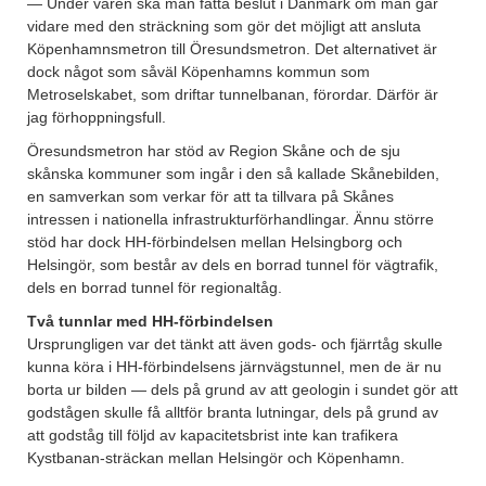
— Under våren ska man fatta beslut i Danmark om man går
vidare med den sträckning som gör det möjligt att ansluta
Köpenhamnsmetron till Öresundsmetron. Det alternativet är
dock något som såväl Köpenhamns kommun som
Metroselskabet, som driftar tunnelbanan, förordar. Därför är
jag förhoppningsfull.
Öresundsmetron har stöd av Region Skåne och de sju
skånska kommuner som ingår i den så kallade Skånebilden,
en samverkan som verkar för att ta tillvara på Skånes
intressen i nationella infrastrukturförhandlingar. Ännu större
stöd har dock HH-förbindelsen mellan Helsingborg och
Helsingör, som består av dels en borrad tunnel för vägtrafik,
dels en borrad tunnel för regionaltåg.
Två tunnlar med HH-förbindelsen
Ursprungligen var det tänkt att även gods- och fjärrtåg skulle
kunna köra i HH-förbindelsens järnvägstunnel, men de är nu
borta ur bilden — dels på grund av att geologin i sundet gör att
godstågen skulle få alltför branta lutningar, dels på grund av
att godståg till följd av kapacitetsbrist inte kan trafikera
Kystbanan-sträckan mellan Helsingör och Köpenhamn.