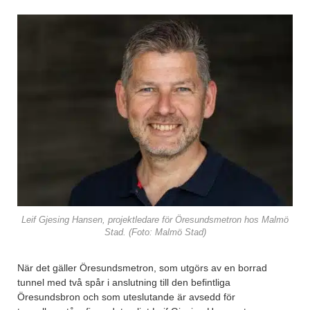
Leif Gjesing Hansen, projektledare för Öresundsmetron hos Malmö
Stad. (Foto: Malmö Stad)
När det gäller Öresundsmetron, som utgörs av en borrad
tunnel med två spår i anslutning till den befintliga
Öresundsbron och som uteslutande är avsedd för