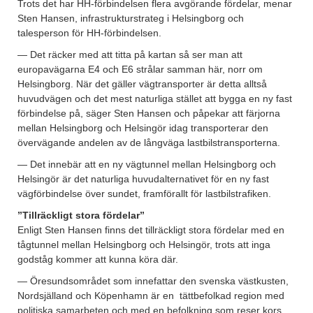
Trots det har HH-förbindelsen flera avgörande fördelar, menar
Sten Hansen, infrastrukturstrateg i Helsingborg och
talesperson för HH-förbindelsen.
— Det räcker med att titta på kartan så ser man att
europavägarna E4 och E6 strålar samman här, norr om
Helsingborg. När det gäller vägtransporter är detta alltså
huvudvägen och det mest naturliga stället att bygga en ny fast
förbindelse på, säger Sten Hansen och påpekar att färjorna
mellan Helsingborg och Helsingör idag transporterar den
övervägande andelen av de långväga lastbilstransporterna.
— Det innebär att en ny vägtunnel mellan Helsingborg och
Helsingör är det naturliga huvudalternativet för en ny fast
vägförbindelse över sundet, framförallt för lastbilstrafiken.
”Tillräckligt stora fördelar”
Enligt Sten Hansen finns det tillräckligt stora fördelar med en
tågtunnel mellan Helsingborg och Helsingör, trots att inga
godståg kommer att kunna köra där.
— Öresundsområdet som innefattar den svenska västkusten,
Nordsjälland och Köpenhamn är en
tättbefolkad region med
politiska samarbeten och med en befolkning som reser kors