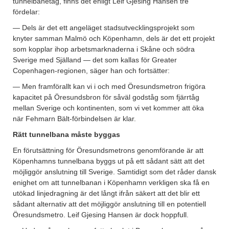
tunnelbanetåg, finns det enligt Leif Gjesing Hansen tre
fördelar:
— Dels är det ett angeläget stadsutvecklingsprojekt som
knyter samman Malmö och Köpenhamn, dels är det ett projekt
som kopplar ihop arbetsmarknaderna i Skåne och södra
Sverige med Själland — det som kallas för Greater
Copenhagen-regionen, säger han och fortsätter:
— Men framförallt kan vi i och med Öresundsmetron frigöra
kapacitet på Öresundsbron för såväl godståg som fjärrtåg
mellan Sverige och kontinenten, som vi vet kommer att öka
när Fehmarn Bält-förbindelsen är klar.
Rätt tunnelbana måste byggas
En förutsättning för Öresundsmetrons genomförande är att
Köpenhamns tunnelbana byggs ut på ett sådant sätt att det
möjliggör anslutning till Sverige. Samtidigt som det råder dansk
enighet om att tunnelbanan i Köpenhamn verkligen ska få en
utökad linjedragning är det långt ifrån säkert att det blir ett
sådant alternativ att det möjliggör anslutning till en potentiell
Öresundsmetro. Leif Gjesing Hansen är dock hoppfull.