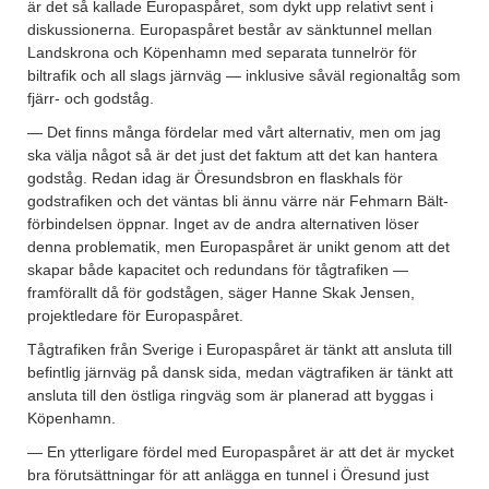
är det så kallade Europaspåret, som dykt upp relativt sent i
diskussionerna. Europaspåret består av sänktunnel mellan
Landskrona och Köpenhamn med separata tunnelrör för
biltrafik och all slags järnväg — inklusive såväl regionaltåg som
fjärr- och godståg.
— Det finns många fördelar med vårt alternativ, men om jag
ska välja något så är det just det faktum att det kan hantera
godståg. Redan idag är Öresundsbron en flaskhals för
godstrafiken och det väntas bli ännu värre när Fehmarn Bält-
förbindelsen öppnar. Inget av de andra alternativen löser
denna problematik, men Europaspåret är unikt genom att det
skapar både kapacitet och redundans för tågtrafiken —
framförallt då för godstågen, säger Hanne Skak Jensen,
projektledare för Europaspåret.
Tågtrafiken från Sverige i Europaspåret är tänkt att ansluta till
befintlig järnväg på dansk sida, medan vägtrafiken är tänkt att
ansluta till den östliga ringväg som är planerad att byggas i
Köpenhamn.
— En ytterligare fördel med Europaspåret är att det är mycket
bra förutsättningar för att anlägga en tunnel i Öresund just