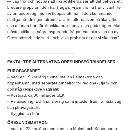
— Jag tror och hoppas att rikspolitikerna ser att det behövs ett
bredare grepp om den här frågan. Fram tills nu har vi varit lite
av en underdog, men vi hoppas att man i den kommande
statliga utredningen utreder alla tre alternativen på lika villkor
och att man framförallt inkluderar den viktiga godsfrågan. Man
måste ställa sig några avgörande frågor: vad ska vi ha en ny
Öresundsförbindelse till, och vilka problem är det vi ska lösa?
————————————————————————————
————————————————–
FAKTA: TRE ALTERNATIVA ÖRESUNDSFÖRBINDELSER
EUROPASPÅRET
– Vad: en 19 km lång tunnel mellan Landskrona och
Köpenhamn, med separata tunnelrör för regional-, fjärr- och
godståg respektive vägtrafik
– Kostnad: ca 80 miljarder SEK
– Finansiering: EU-finansiering samt intäkter från framtida väg
och järnvägstrafik
– Byggtid: ca 8 år
ÖRESUNDSMETRON
– Vad: en 22 km lång tunnel mellan Malmö och Köpenhamn,