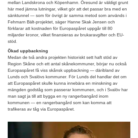
mellan Landskrona och Köpenhamn. Öresund är väldigt grunt
här med jämna lutningar, vilket gör att det passar bra med en
sänktunnel — som för övrigt är samma metod som används i
Fehmarn Bält-projektet, säger Hanne Skak Jensen och
förklarar att kostnaden för Europaspåret uppgår till 80
miljarder kronor, vilket finansieras av brukaravgifter och EU-
stöd.
Ökad uppbackning
Medan de två andra projekten historiskt sett haft stöd av
Region Skåne och ett antal skånekommuner, börjar nu också
Europaspåret få viss skånsk uppbackning — däribland av
Lunds och Svalövs kommuner. För Lunds del handlar det om
att Europaspåret skulle kunna innebära en minskning av
mängden godståg som passerar kommunen, och i Svalöv har
man sagt ja till att bygga en ny rangerbangård inom
kommunen — en rangerbangård som kan komma att
trafikeras av tåg via Europaspåret.