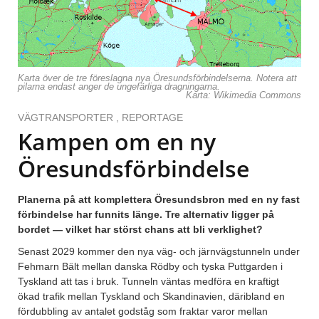
Karta över de tre föreslagna nya Öresundsförbindelserna. Notera att
pilarna endast anger de ungefärliga dragningarna.
Karta: Wikimedia Commons
VÄGTRANSPORTER
,
REPORTAGE
Kampen om en ny
Öresundsförbindelse
Planerna på att komplettera Öresundsbron med en ny fast
förbindelse har funnits länge. Tre alternativ ligger på
bordet — vilket har störst chans att bli verklighet?
Senast 2029 kommer den nya väg- och järnvägstunneln under
Fehmarn Bält mellan danska Rödby och tyska Puttgarden i
Tyskland att tas i bruk. Tunneln väntas medföra en kraftigt
ökad trafik mellan Tyskland och Skandinavien, däribland en
fördubbling av antalet godståg som fraktar varor mellan