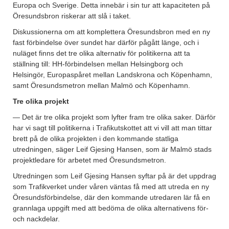
Europa och Sverige. Detta innebär i sin tur att kapaciteten på
Öresundsbron riskerar att slå i taket.
Diskussionerna om att komplettera Öresundsbron med en ny
fast förbindelse över sundet har därför pågått länge, och i
nuläget finns det tre olika alternativ för politikerna att ta
ställning till: HH-förbindelsen mellan Helsingborg och
Helsingör, Europaspåret mellan Landskrona och Köpenhamn,
samt Öresundsmetron mellan Malmö och Köpenhamn.
Tre olika projekt
— Det är tre olika projekt som lyfter fram tre olika saker. Därför
har vi sagt till politikerna i Trafikutskottet att vi vill att man tittar
brett på de olika projekten i den kommande statliga
utredningen, säger Leif Gjesing Hansen, som är Malmö stads
projektledare för arbetet med Öresundsmetron.
Utredningen som Leif Gjesing Hansen syftar på är det uppdrag
som Trafikverket under våren väntas få med att utreda en ny
Öresundsförbindelse, där den kommande utredaren lär få en
grannlaga uppgift med att bedöma de olika alternativens för-
och nackdelar.