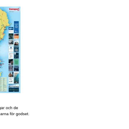
gar och de
garna för godset.