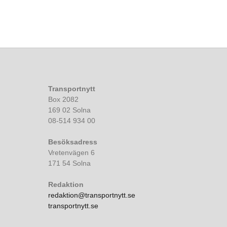
Transportnytt
Box 2082
169 02 Solna
08-514 934 00
Besöksadress
Vretenvägen 6
171 54 Solna
Redaktion
redaktion@transportnytt.se
transportnytt.se