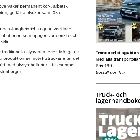
 övervakar permanent kör-, arbets-,
eten, ge färre olyckor samt öka
er och Jungheinrichs egenutvecklade
jonbatterier, som uppges vara enkla och
skift.
 traditionella blysyrabatterier. Många av
Transportbilsguiden
r produktion av motviktstruckar efter det.
Med alla transportbilar 
ört med blysyrabatterier – till exempel
Pris 199:-
stenberger.
Beställ den här
Truck- och
lagerhandbok