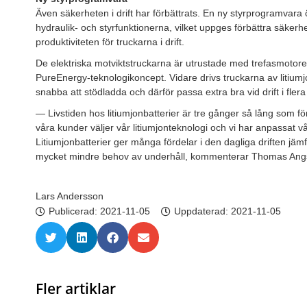
Även säkerheten i drift har förbättrats. En ny styrprogramvara
hydraulik- och styrfunktionerna, vilket uppges förbättra säkerh
produktiviteten för truckarna i drift.
De elektriska motviktstruckarna är utrustade med trefasmotor
PureEnergy-teknologikoncept. Vidare drivs truckarna av litium
snabba att stödladda och därför passa extra bra vid drift i flera 
— Livstiden hos litiumjonbatterier är tre gånger så lång som för
våra kunder väljer vår litiumjonteknologi och vi har anpassat vå
Litiumjonbatterier ger många fördelar i den dagliga driften jämf
mycket mindre behov av underhåll, kommenterar Thomas Ang
Lars Andersson
Publicerad:
2021-11-05
Uppdaterad: 2021-11-05
Fler artiklar