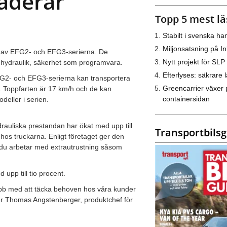
aderar
Topp 5 mest lä
Stabilt i svenska h
Miljonsatsning på I
on av EFG2- och EFG3-serierna. De
Nytt projekt för SLP
l hydraulik, säkerhet som programvara.
Efterlyses: säkrare l
 EFG2- och EFG3-serierna kan transportera
Greencarrier växer 
r. Toppfarten är 17 km/h och de kan
containersidan
deller i serien.
rauliska prestandan har ökat med upp till
Transportbils
hos truckarna. Enligt företaget ger den
r du arbetar med extrautrustning såsom
 upp till tio procent.
obb med att täcka behoven hos våra kunder
äger Thomas Angstenberger, produktchef för