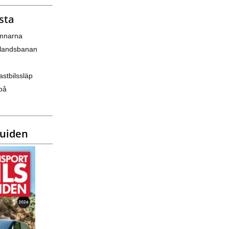
sta
amnarna
nlandsbanan
astbilssläp
på
guiden