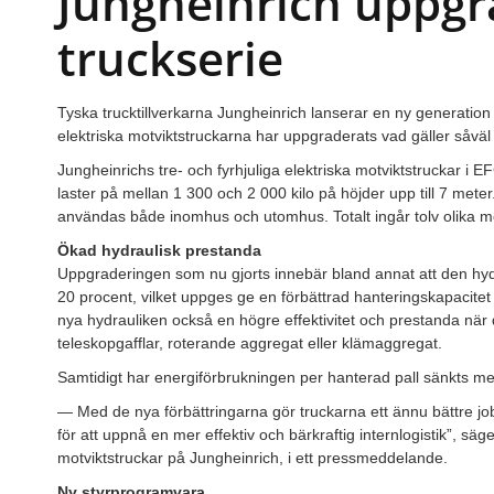
Jungheinrich uppgr
truckserie
Tyska trucktillverkarna Jungheinrich lanserar en ny generati
elektriska motviktstruckarna har uppgraderats vad gäller såvä
Jungheinrichs tre- och fyrhjuliga elektriska motviktstruckar i
laster på mellan 1 300 och 2 000 kilo på höjder upp till 7 mete
användas både inomhus och utomhus. Totalt ingår tolv olika mo
Ökad hydraulisk prestanda
Uppgraderingen som nu gjorts innebär bland annat att den hyd
20 procent, vilket uppges ge en förbättrad hanteringskapacitet 
nya hydrauliken också en högre effektivitet och prestanda nä
teleskopgafflar, roterande aggregat eller klämaggregat.
Samtidigt har energiförbrukningen per hanterad pall sänkts med
— Med de nya förbättringarna gör truckarna ett ännu bättre j
för att uppnå en mer effektiv och bärkraftig internlogistik”, s
motviktstruckar på Jungheinrich, i ett pressmeddelande.
Ny styrprogramvara