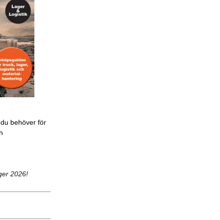
 du behöver för
ch
ger 2026!