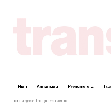
Hem
Annonsera
Prenumerera
Tra
Hem
»
Jungheinrich uppgraderar truckserie