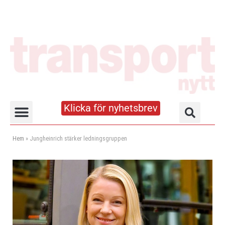
Klicka för nyhetsbrev
Truck- och lagerhandboken
Hem
»
Jungheinrich stärker ledningsgruppen