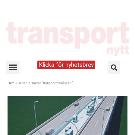
Klicka för nyhetsbrev
Truck- och lagerhandboken
Hem
»
Japan planerar ”transportbandsväg”