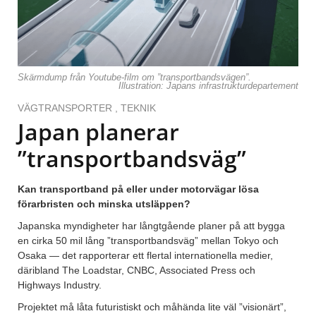
Skärmdump från Youtube-film om ”transportbandsvägen”.
Illustration: Japans infrastrukturdepartement
VÄGTRANSPORTER
,
TEKNIK
Japan planerar
”transportbandsväg”
Kan transportband på eller under motorvägar lösa
förarbristen och minska utsläppen?
Japanska myndigheter har långtgående planer på att bygga
en cirka 50 mil lång ”transportbandsväg” mellan Tokyo och
Osaka — det rapporterar ett flertal internationella medier,
däribland The Loadstar, CNBC, Associated Press och
Highways Industry.
Projektet må låta futuristiskt och måhända lite väl ”visionärt”,