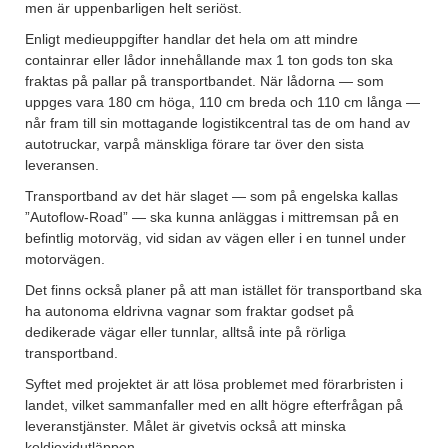
men är uppenbarligen helt seriöst.
Enligt medieuppgifter handlar det hela om att mindre
containrar eller lådor innehållande max 1 ton gods ton ska
fraktas på pallar på transportbandet. När lådorna — som
uppges vara 180 cm höga, 110 cm breda och 110 cm långa —
når fram till sin mottagande logistikcentral tas de om hand av
autotruckar, varpå mänskliga förare tar över den sista
leveransen.
Transportband av det här slaget — som på engelska kallas
”Autoflow-Road” — ska kunna anläggas i mittremsan på en
befintlig motorväg, vid sidan av vägen eller i en tunnel under
motorvägen.
Det finns också planer på att man istället för transportband ska
ha autonoma eldrivna vagnar som fraktar godset på
dedikerade vägar eller tunnlar, alltså inte på rörliga
transportband.
Syftet med projektet är att lösa problemet med förarbristen i
landet, vilket sammanfaller med en allt högre efterfrågan på
leveranstjänster. Målet är givetvis också att minska
koldioxidutläppen.