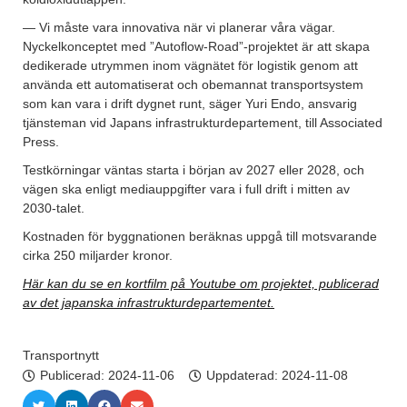
— Vi måste vara innovativa när vi planerar våra vägar.
Nyckelkonceptet med ”Autoflow-Road”-projektet är att skapa
dedikerade utrymmen inom vägnätet för logistik genom att
använda ett automatiserat och obemannat transportsystem
som kan vara i drift dygnet runt, säger Yuri Endo, ansvarig
tjänsteman vid Japans infrastrukturdepartement, till Associated
Press.
Testkörningar väntas starta i början av 2027 eller 2028, och
vägen ska enligt mediauppgifter vara i full drift i mitten av
2030-talet.
Kostnaden för byggnationen beräknas uppgå till motsvarande
cirka 250 miljarder kronor.
Här kan du se en kortfilm på Youtube om projektet, publicerad
av det japanska infrastrukturdepartementet.
Transportnytt
Publicerad:
2024-11-06
Uppdaterad: 2024-11-08