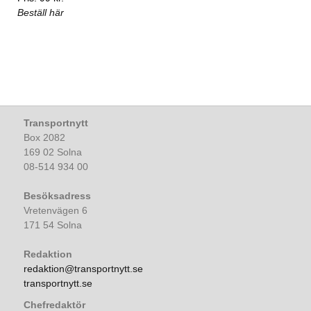
Beställ här
Transportnytt
Box 2082
169 02 Solna
08-514 934 00
Besöksadress
Vretenvägen 6
171 54 Solna
Redaktion
redaktion@transportnytt.se
transportnytt.se
Chefredaktör