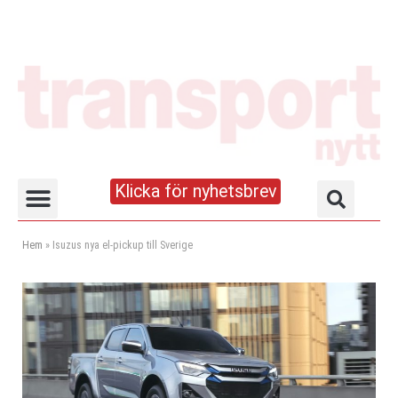
Klicka för nyhetsbrev
Truck- och lagerhandboken
Hem
»
Isuzus nya el-pickup till Sverige