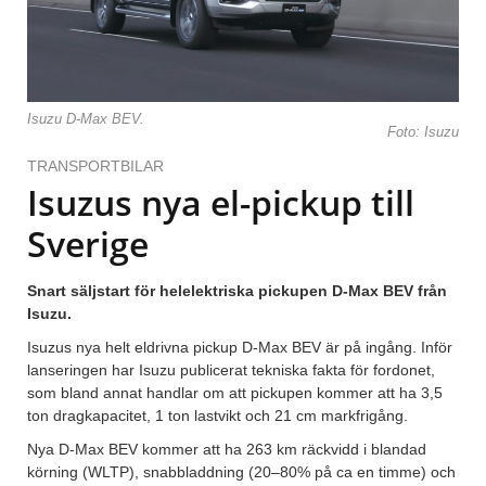
Isuzu D-Max BEV.
Foto: Isuzu
TRANSPORTBILAR
Isuzus nya el-pickup till
Sverige
Snart säljstart för helelektriska pickupen D-Max BEV från
Isuzu.
Isuzus nya helt eldrivna pickup D-Max BEV är på ingång. Inför
lanseringen har Isuzu publicerat tekniska fakta för fordonet,
som bland annat handlar om att pickupen kommer att ha 3,5
ton dragkapacitet, 1 ton lastvikt och 21 cm markfrigång.
Nya D-Max BEV kommer att ha 263 km räckvidd i blandad
körning (WLTP), snabbladdning (20–80% på ca en timme) och