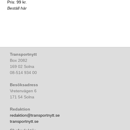
Pris: 99 kr.
Beställ här
Transportnytt
Box 2082
169 02 Solna
08-514 934 00
Besöksadress
Vretenvägen 6
171 54 Solna
Redaktion
redaktion@transportnytt.se
transportnytt.se