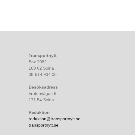
Transportnytt
Box 2082
169 02 Solna
08-514 934 00
Besöksadress
Vretenvägen 6
171 54 Solna
Redaktion
redaktion@transportnytt.se
transportnytt.se