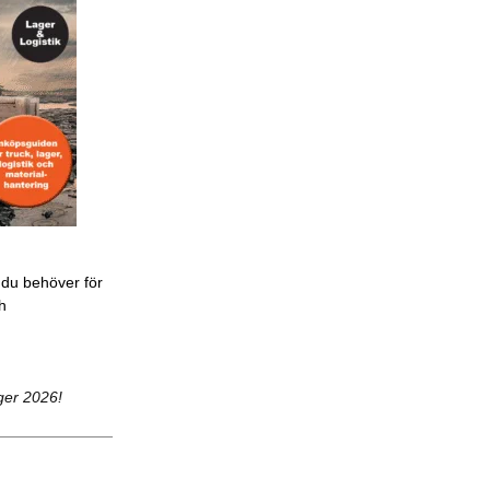
 du behöver för
ch
ger 2026!