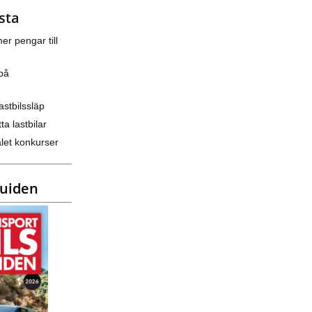
sta
er pengar till
på
astbilssläp
ta lastbilar
let konkurser
guiden