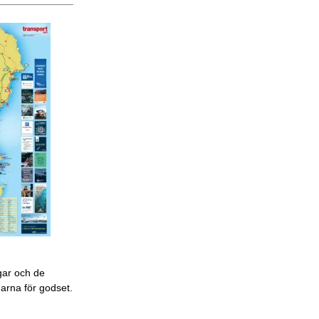
gar och de
garna för godset.