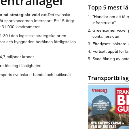
centrallager
Topp 5 mest lä
på strategiskt vald ort.
Det svenska
”Handlar om att få m
 åt sportkoncernen Intersport. Ett 15-årigt
infrastruktur”
t 31 000 kvadratmeter.
Greencarrier växer 
30 i den logistiskt strategiska orten
containersidan
onor och byggnaden beräknas färdigställas
Efterlyses: säkrare l
Fortsatt uppåt för lät
4,7 miljoner kronor.
Svag ökning av anta
ore-lösning i fastigheten.
ersports svenska e-handel och butiksnät.
Transportbils