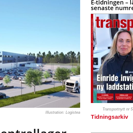
E-tidningen – l
senaste numre
Transportnytt nr 
Illustration: Logistea
Tidningsarkiv