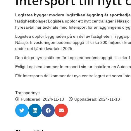
Intersport till nytt 
Logistea bygger modern logistikanläggning åt sportkedjan 
fastighetsbolaget Logistea uppför ett nytt centrallager i Nässjö
hyresavtal har tecknats med Intersport för anläggningens dryg
Logistea uppför byggnaden på en del av fastigheten Tryggarp 1:
Nässjö. Investeringen bedöms uppgå till cirka 200 miljoner kr
under det fjärde kvartalet 2025.
Den årliga hyresintäkten för Logistea bedöms uppgå till cirka 1
Enligt Logistea kommer
Intersport i sin tur installera en Autost
För Intersports del kommer det nya centrallagret att serva Int
Transportnytt
Publicerad:
2024-11-13
Uppdaterad: 2024-11-13