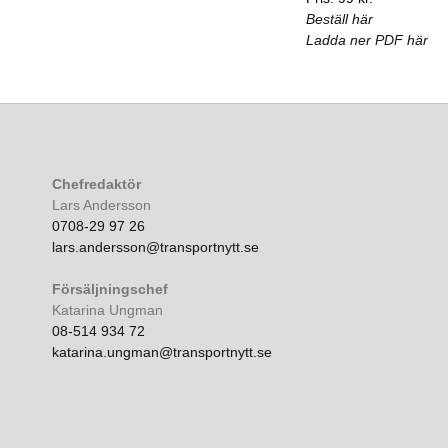
Beställ här
Ladda ner PDF här
Chefredaktör
Lars Andersson
0708-29 97 26
lars.andersson@transportnytt.se
Försäljningschef
Katarina Ungman
08-514 934 72
katarina.ungman@transportnytt.se