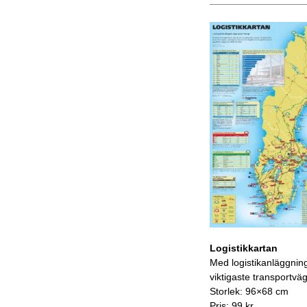
Logistikkartan
Med logistikanläggnin
viktigaste transportvä
Storlek: 96×68 cm
Pris: 99 kr.