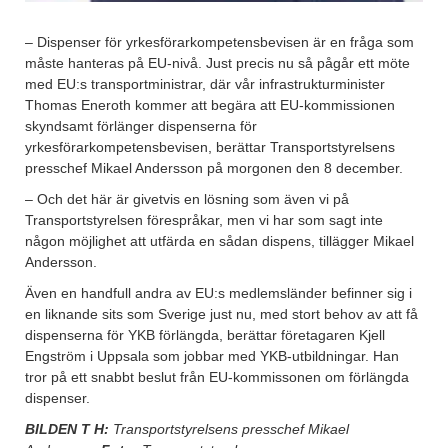
– Dispenser för yrkesförarkompetensbevisen är en fråga som
måste hanteras på EU-nivå. Just precis nu så pågår ett möte
med EU:s transportministrar, där vår infrastrukturminister
Thomas Eneroth kommer att begära att EU-kommissionen
skyndsamt förlänger dispenserna för
yrkesförarkompetensbevisen, berättar Transportstyrelsens
presschef Mikael Andersson på morgonen den 8 december.
– Och det här är givetvis en lösning som även vi på
Transportstyrelsen förespråkar, men vi har som sagt inte
någon möjlighet att utfärda en sådan dispens, tillägger Mikael
Andersson.
Även en handfull andra av EU:s medlemsländer befinner sig i
en liknande sits som Sverige just nu, med stort behov av att få
dispenserna för YKB förlängda, berättar företagaren Kjell
Engström i Uppsala som jobbar med YKB-utbildningar. Han
tror på ett snabbt beslut från EU-kommissonen om förlängda
dispenser.
BILDEN T H:
Transportstyrelsens presschef Mikael