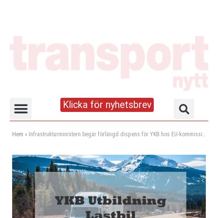
Klicka för nyhetsbrev
Truck- och lagerhandboken
Hem
»
Infrastrukturministern begär förlängd dispens för YKB hos EU-kommissionen