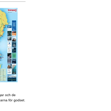
gar och de
garna för godset.