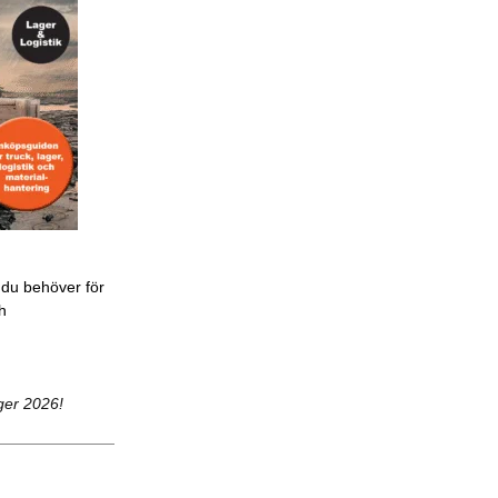
 du behöver för
ch
ger 2026!