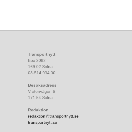
Transportnytt
Box 2082
169 02 Solna
08-514 934 00
Besöksadress
Vretenvägen 6
171 54 Solna
Redaktion
redaktion@transportnytt.se
transportnytt.se