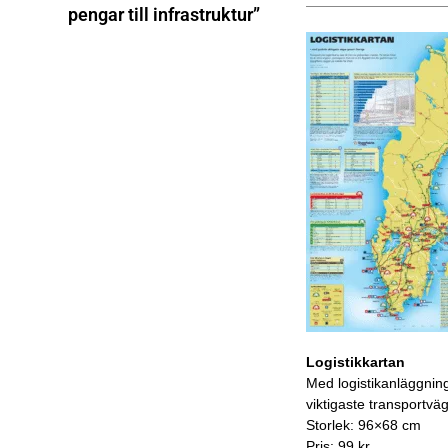
pengar till infrastruktur”
Logistikkartan
Med logistikanläggnin
viktigaste transportvä
Storlek: 96×68 cm
Pris: 99 kr.