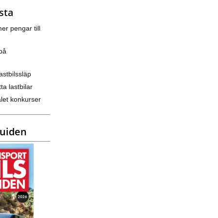
sta
er pengar till
på
astbilssläp
ta lastbilar
let konkurser
guiden