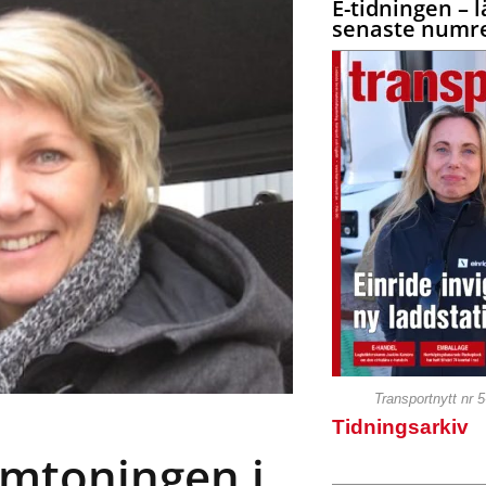
E-tidningen – l
senaste numre
Transportnytt nr 
Tidningsarkiv
amtoningen i