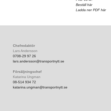
Beställ här
Ladda ner PDF här
Chefredaktör
Lars Andersson
0708-29 97 26
lars.andersson@transportnytt.se
Försäljningschef
Katarina Ungman
08-514 934 72
katarina.ungman@transportnytt.se