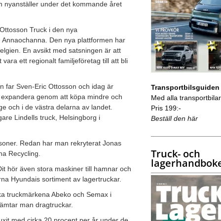
on nyanställer under det kommande året
 Ottosson Truck i den nya
n Annaochanna. Den nya plattformen har
lgien. En avsikt med satsningen är att
a ett regionalt familjeföretag till att bli
in far Sven-Eric Ottosson och idag är
Transportbilsguiden
tta expandera genom att köpa mindre och
Med alla transportbilar 
ge och i de västra delarna av landet.
Pris 199:-
gare Lindells truck, Helsingborg i
Beställ den här
soner. Redan har man rekryterat Jonas
Truck- och
na Recycling.
lagerhandbok
 Dit hör även stora maskiner till hamnar och
na Hyundais sortiment av lagertruckar.
ska truckmärkena Abeko och Semax i
hämtar man dragtruckar.
uxit med cirka 20 procent per år under de