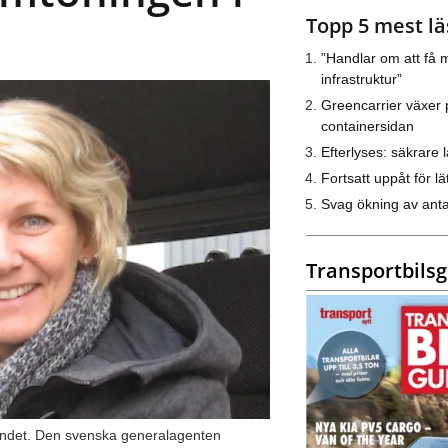
Topp 5 mest lä
”Handlar om att få m
infrastruktur”
Greencarrier växer 
containersidan
Efterlyses: säkrare l
Fortsatt uppåt för lät
Svag ökning av anta
Transportbils
 landet. Den svenska generalagenten