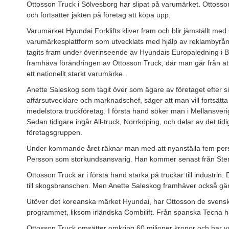
Ottosson Truck i Sölvesborg har slipat på varumärket. Ottoss
och fortsätter jakten på företag att köpa upp.
Varumärket Hyundai Forklifts kliver fram och blir jämställt med
varumärkesplattform som utvecklats med hjälp av reklambyrå
tagits fram under överinseende av Hyundais Europaledning i Be
framhäva förändringen av Ottosson Truck, där man går från att var
ett nationellt starkt varumärke.
Anette Saleskog som tagit över som ägare av företaget efter s
affärsutvecklare och marknadschef, säger att man vill fortsä
medelstora truckföretag. I första hand söker man i Mellansveri
Sedan tidigare ingår All-truck, Norrköping, och delar av det tidi
företagsgruppen.
Under kommande året räknar man med att nyanställa fem per
Persson som storkundsansvarig. Han kommer senast från Ste
Ottosson Truck är i första hand starka på truckar till industrin.
till skogsbranschen. Men Anette Saleskog framhäver också gär
Utöver det koreanska märket Hyundai, har Ottosson de sven
programmet, liksom irländska Combilift. Från spanska Tecna 
Ottosson Truck omsätter omkring 60 miljoner kronor och har v