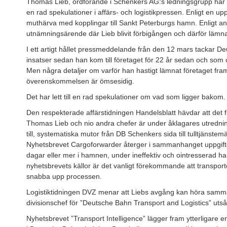
Thomas Lieb, ordförande i Schenkers AG:s ledningsgrupp har hasti
en rad spekulationer i affärs- och logistikpressen. Enligt en uppg
muthärva med kopplingar till Sankt Peterburgs hamn. Enligt an
utnämningsärende där Lieb blivit förbigången och därför lä
I ett artigt hållet pressmeddelande från den 12 mars tackar 
insatser sedan han kom till företaget för 22 år sedan och som
Men några detaljer om varför han hastigt lämnat företaget fram
överenskommelsen är ömsesidig.
Det har lett till en rad spekulationer om vad som ligger bakom.
Den respekterade affärstidningen Handelsblatt hävdar att det 
Thomas Lieb och nio andra chefer är under åklagares utredning 
till, systematiska mutor från DB Schenkers sida till tulltjänst
Nyhetsbrevet Cargoforwarder återger i sammanhanget uppgifter o
dagar eller mer i hamnen, under ineffektiv och ointresserad han
nyhetsbrevets källor är det vanligt förekommande att transportör
snabba upp processen.
Logistiktidningen DVZ menar att Liebs avgång kan höra samman
divisionschef för ”Deutsche Bahn Transport and Logistics” utså
Nyhetsbrevet ”Transport Intelligence” lägger fram ytterligare e