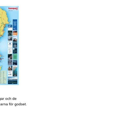
gar och de
garna för godset.