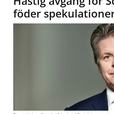
Hastig avgång för 
föder spekulatione