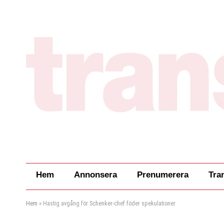
Hem
Annonsera
Prenumerera
Tra
Hem
»
Hastig avgång för Schenker-chef föder spekulationer