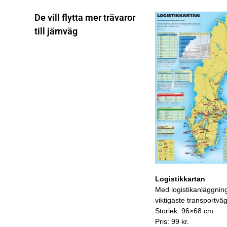
De vill flytta mer trävaror
till järnväg
Logistikkartan
Med logistikanläggnin
viktigaste transportvä
Storlek: 96×68 cm
Pris: 99 kr.