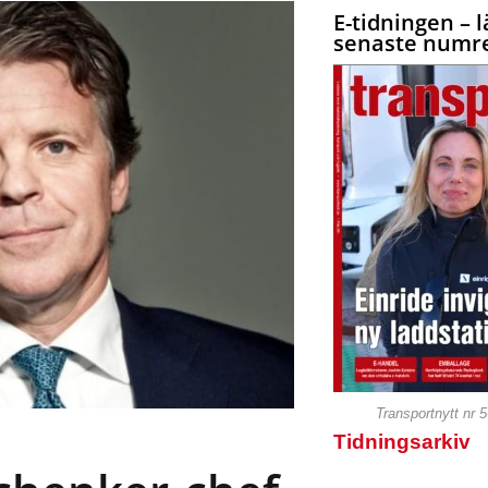
E-tidningen – l
senaste numre
Transportnytt nr 
Tidningsarkiv