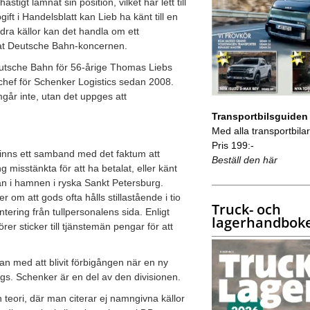
gt lämnat sin position, vilket har lett till
ift i Handelsblatt kan Lieb ha känt till en
dra källor kan det handla om ett
mnat Deutsche Bahn-koncernen.
Deutsche Bahn för 56-årige Thomas Liebs
 chef för Schenker Logistics sedan 2008.
går inte, utan det uppges att
Transportbilsguiden
Med alla transportbilar 
Pris 199:-
finns ett samband med det faktum att
Beställ den här
misstänkta för att ha betalat, eller känt
emän i hamnen i ryska Sankt Petersburg.
m att gods ofta hålls stillastående i tio
Truck- och
tering från tullpersonalens sida. Enligt
lagerhandbok
er sticker till tjänstemän pengar för att
 med att blivit förbigången när en ny
gs. Schenker är en del av den divisionen.
n teori, där man citerar ej namngivna källor