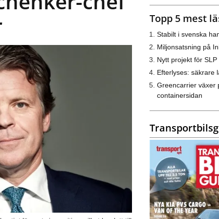
Schenker-chef
Topp 5 mest lä
r
Stabilt i svenska h
Miljonsatsning på I
Nytt projekt för SLP
Efterlyses: säkrare l
Greencarrier växer 
containersidan
Transportbils