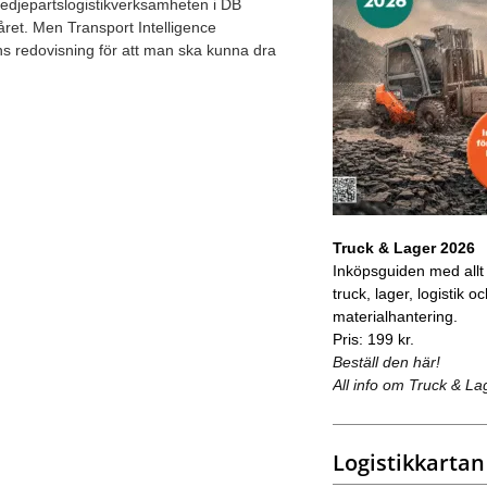
tredjepartslogistikverksamheten i DB
året. Men Transport Intelligence
ns redovisning för att man ska kunna dra
Truck & Lager 2026
Inköpsguiden med allt
truck, lager, logistik o
materialhantering.
Pris: 199 kr.
Beställ den här!
All info om Truck & La
Logistikkartan