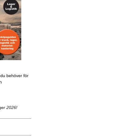
 du behöver för
ch
ger 2026!