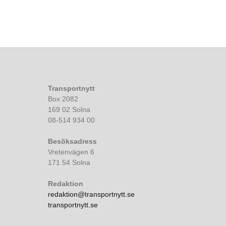
Transportnytt
Box 2082
169 02 Solna
08-514 934 00
Besöksadress
Vretenvägen 6
171 54 Solna
Redaktion
redaktion@transportnytt.se
transportnytt.se