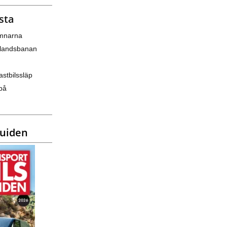
sta
amnarna
nlandsbanan
astbilssläp
på
guiden