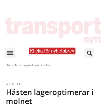
Klicka för nyhetsbrev
Truck- och lagerhandboken
Hem
»
Hästen lageroptimerar i molnet
NYHETER
Hästen lageroptimerar i
molnet