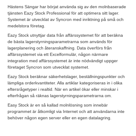
Hästens Sängar har börjat använda sig av den molnbaserade
tjänsten Eazy Stock Professional för att optimera sitt lager.
Systemet är utvecklat av Syncron med inriktning på små och
medelstora företag.
Eazy Stock utnyttjar data från affärssystemet för att beräkna
de bästa lagerstyrningsparametrarna som används för
lagerplanering och återanskaffning. Data överförs från
affärssystemet via ett Excelformulär, någon närmare
integration med affärssystemet är inte nödvändigt uppger
företaget Syncron som utvecklat systemet.
Eazy Stock beräknar säkerhetslager, beställningspunkter och
lämpliga orderkvantiteter. Alla artiklar kategoriseras in i olika
eftersrågetyper i realtid. När en artikel ökar eller minskar i
efterfrågan så räknas lagerstyrningsparametrarna om.
Easy Stock är en så kallad molnlösning som innebär
programmet är åtkomligt via Internet och att användarna inte
behöver någon egen server eller en egen datalagring.