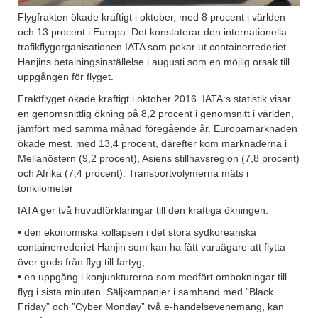
Flygfrakten ökade kraftigt i oktober, med 8 procent i världen
och 13 procent i Europa. Det konstaterar den internationella
trafikflygorganisationen IATA som pekar ut containerrederiet
Hanjins betalningsinställelse i augusti som en möjlig orsak till
uppgången för flyget.
Fraktflyget ökade kraftigt i oktober 2016. IATA:s statistik visar
en genomsnittlig ökning på 8,2 procent i genomsnitt i världen,
jämfört med samma månad föregående år. Europamarknaden
ökade mest, med 13,4 procent, därefter kom marknaderna i
Mellanöstern (9,2 procent), Asiens stillhavsregion (7,8 procent)
och Afrika (7,4 procent). Transportvolymerna mäts i
tonkilometer
IATA ger två huvudförklaringar till den kraftiga ökningen:
• den ekonomiska kollapsen i det stora sydkoreanska
containerrederiet Hanjin som kan ha fått varuägare att flytta
över gods från flyg till fartyg,
• en uppgång i konjunkturerna som medfört ombokningar till
flyg i sista minuten. Säljkampanjer i samband med ”Black
Friday” och ”Cyber Monday” två e-handelsevenemang, kan